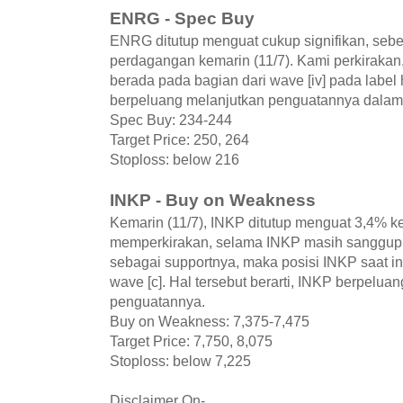
ENRG - Spec Buy
ENRG ditutup menguat cukup signifikan, sebe
perdagangan kemarin (11/7). Kami perkirakan
berada pada bagian dari wave [iv] pada labe
berpeluang melanjutkan penguatannya dalam
Spec Buy: 234-244
Target Price: 250, 264
Stoploss: below 216
INKP - Buy on Weakness
Kemarin (11/7), INKP ditutup menguat 3,4% ke
memperkirakan, selama INKP masih sanggup b
sebagai supportnya, maka posisi INKP saat in
wave [c]. Hal tersebut berarti, INKP berpelua
penguatannya.
Buy on Weakness: 7,375-7,475
Target Price: 7,750, 8,075
Stoploss: below 7,225
Disclaimer On-