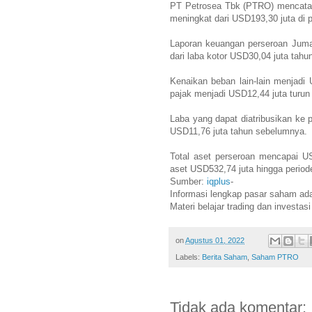
PT Petrosea Tbk (PTRO) mencatat
meningkat dari USD193,30 juta di
Laporan keuangan perseroan Jumat
dari laba kotor USD30,04 juta tah
Kenaikan beban lain-lain menjadi
pajak menjadi USD12,44 juta turun
Laba yang dapat diatribusikan ke p
USD11,76 juta tahun sebelumnya.
Total aset perseroan mencapai US
aset USD532,74 juta hingga period
Sumber:
iqplus
-
Informasi lengkap pasar saham ad
Materi belajar trading dan investas
on
Agustus 01, 2022
Labels:
Berita Saham
,
Saham PTRO
Tidak ada komentar: