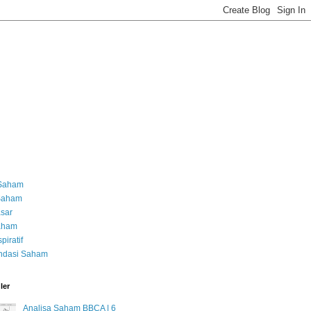
 Saham
 Saham
asar
Saham
piratif
dasi Saham
ler
Analisa Saham BBCA | 6