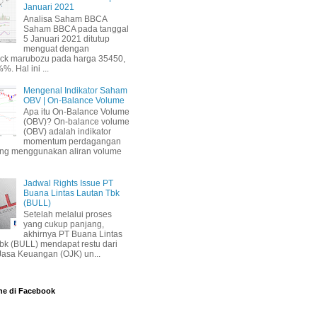
Januari 2021
Analisa Saham BBCA
Saham BBCA pada tanggal
5 Januari 2021 ditutup
menguat dengan
ick marubozu pada harga 35450,
%. Hal ini ...
Mengenal Indikator Saham
OBV | On-Balance Volume
Apa itu On-Balance Volume
(OBV)? On-balance volume
(OBV) adalah indikator
momentum perdagangan
ang menggunakan aliran volume
Jadwal Rights Issue PT
Buana Lintas Lautan Tbk
(BULL)
Setelah melalui proses
yang cukup panjang,
akhirnya PT Buana Lintas
bk (BULL) mendapat restu dari
 Jasa Keuangan (OJK) un...
ne di Facebook