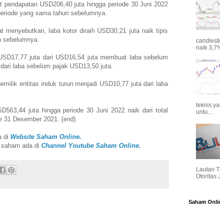
 pendapatan USD206,40 juta hingga periode 30 Juni 2022
 periode yang sama tahun sebelumnya.
 menyebutkan, laba kotor diraih USD30,21 juta naik tipis
un sebelumnya.
candlest
naik 3,7%
 USD17,77 juta dari USD16,54 juta membuat laba sebelum
 dari laba sebelum pajak USD13,50 juta.
emilik entitas induk turun menjadi USD10,77 juta dari laba
teknis y
D563,44 juta hingga periode 30 Juni 2022 naik dari total
untu...
e 31 Desember 2021. (end)
a di
Website Saham Online.
i saham ada di
Channel Youtube Saham Online.
Lautan T
Otoritas
Saham Onli