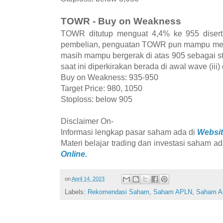
TOWR - Buy on Weakness
TOWR ditutup menguat 4,4% ke 955 diser
pembelian, penguatan TOWR pun mampu m
masih mampu bergerak di atas 905 sebagai 
saat ini diperkirakan berada di awal wave (iii)
Buy on Weakness: 935-950
Target Price: 980, 1050
Stoploss: below 905
Disclaimer On-
Informasi lengkap pasar saham ada di
Websit
Materi belajar trading dan investasi saham ad
Online.
on
April 14, 2023
Labels:
Rekomendasi Saham
,
Saham APLN
,
Saham A