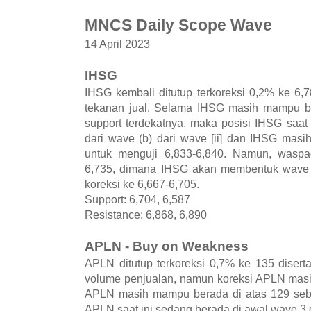
MNCS Daily Scope Wave
14 April 2023
IHSG
IHSG kembali ditutup terkoreksi 0,2% ke 6,
tekanan jual. Selama IHSG masih mampu be
support terdekatnya, maka posisi IHSG saat
dari wave (b) dari wave [ii] dan IHSG mas
untuk menguji 6,833-6,840. Namun, wasp
6,735, dimana IHSG akan membentuk wave (c
koreksi ke 6,667-6,705.
Support: 6,704, 6,587
Resistance: 6,868, 6,890
APLN - Buy on Weakness
APLN ditutup terkoreksi 0,7% ke 135 diser
volume penjualan, namun koreksi APLN masi
APLN masih mampu berada di atas 129 seba
APLN saat ini sedang berada di awal wave 3 d