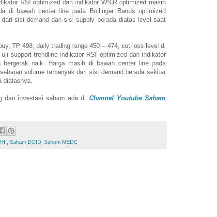
indikator RSI optimized dan indikator W%R optimized masih
da di bawah center line pada Bollinger Bands optimized
ari sisi demand dan sisi supply berada diatas level saat
buy, TP 498, daily trading range 450 – 474, cut loss level di
uji support trendline indikator RSI optimized dan indikator
bergerak naik. Harga masih di bawah center line pada
sebaran volume terbanyak dari sisi demand berada sekitar
a diatasnya.
ing dan investasi saham ada di
Channel Youtube Saham
DHI
,
Saham DOID
,
Saham MEDC