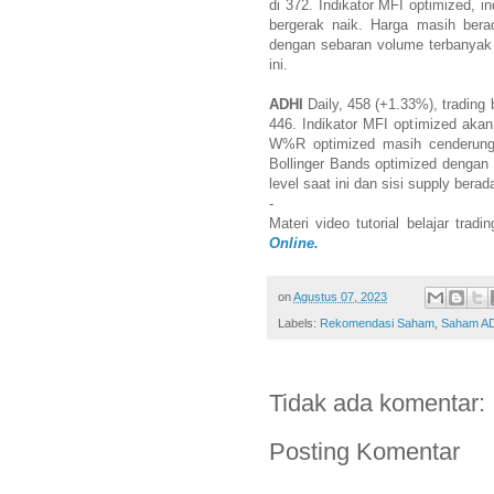
di 372. Indikator MFI optimized, 
bergerak naik. Harga masih bera
dengan sebaran volume terbanyak d
ini.
ADHI
Daily, 458 (+1.33%), trading 
446. Indikator MFI optimized akan 
W%R optimized masih cenderung 
Bollinger Bands optimized dengan 
level saat ini dan sisi supply berad
-
Materi video tutorial belajar trad
Online.
on
Agustus 07, 2023
Labels:
Rekomendasi Saham
,
Saham A
Tidak ada komentar:
Posting Komentar