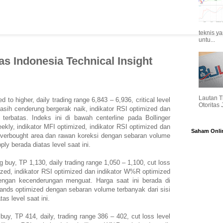
teknis y
untu...
as Indonesia Technical Insight
Lautan T
d to higher, daily trading range 6,843 – 6,936, critical level
Otoritas
asih cenderung bergerak naik, indikator RSI optimized dan
terbatas. Indeks ini di bawah centerline pada Bollinger
kly, indikator MFI optimized, indikator RSI optimized dan
Saham Onli
verbought area dan rawan koreksi dengan sebaran volume
ly berada diatas level saat ini.
ng buy, TP 1,130, daily trading range 1,050 – 1,100, cut loss
mized, indikator RSI optimized dan indikator W%R optimized
engan kecenderungan menguat. Harga saat ini berada di
Bands optimized dengan sebaran volume terbanyak dari sisi
as level saat ini.
 buy, TP 414, daily, trading range 386 – 402, cut loss level