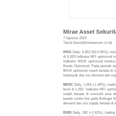
Mirae Asset Sekurit
7 Agustus 2023
Tasrul (tasrul@miraeasset.co.id)
IHSG
Daily, 6,852.82(-0.66%), mixe
di 6,820.Indikator MFI optimized m
indikator W%R optimized koreksi 
Bands Optimized. Pada periode wee
W%R optimized masih berada di o
terbanyak dari sisi demand dan supp
MEDC
Daily, 1,055 (-1.40%), tradi
level di 1,030. Indikator MFI opti
sudah berada di oversold area d
bawah center line pada Bollinger 
demand dan sisi supply berada di at
DOID
Daily, 392 (+2.62%), trading