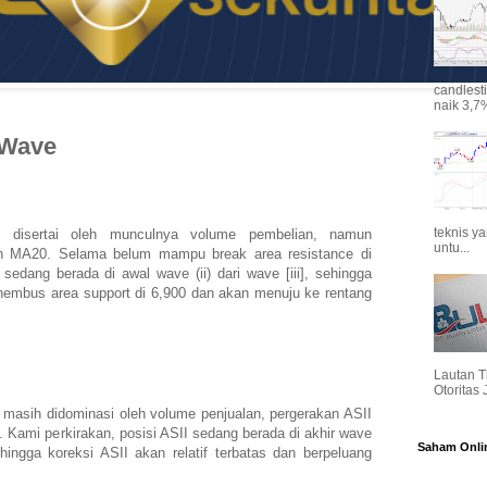
candlest
naik 3,7%
 Wave
teknis y
disertai oleh munculnya volume pembelian, namun
untu...
eh MA20. Selama belum mampu break area resistance di
sedang berada di awal wave (ii) dari wave [iii], sehingga
embus area support di 6,900 dan akan menuju ke rentang
Lautan T
Otoritas
 masih didominasi oleh volume penjualan, pergerakan ASII
Kami perkirakan, posisi ASII sedang berada di akhir wave
Saham Onli
hingga koreksi ASII akan relatif terbatas dan berpeluang