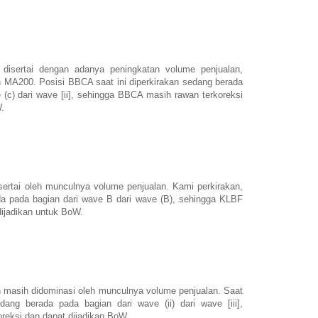
disertai dengan adanya peningkatan volume penjualan,
 MA200. Posisi BBCA saat ini diperkirakan sedang berada
 (c) dari wave [ii], sehingga BBCA masih rawan terkoreksi
.
sertai oleh munculnya volume penjualan. Kami perkirakan,
da pada bagian dari wave B dari wave (B), sehingga KLBF
dijadikan untuk BoW.
masih didominasi oleh munculnya volume penjualan. Saat
ang berada pada bagian dari wave (ii) dari wave [iii],
eksi dan dapat dijadikan BoW.