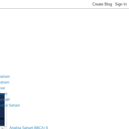
 Saham
 Saham
asar
Saham
piratif
dasi Saham
ler
Analisa Saham BBCA | 6