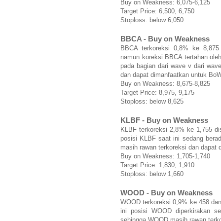
Buy on Weakness: 6,075-6,125
Target Price: 6,500, 6,750
Stoploss: below 6,050
BBCA - Buy on Weakness
BBCA terkoreksi 0,8% ke 8,875 
namun koreksi BBCA tertahan oleh
pada bagian dari wave v dari wave
dan dapat dimanfaatkan untuk BoW
Buy on Weakness: 8,675-8,825
Target Price: 8,975, 9,175
Stoploss: below 8,625
KLBF - Buy on Weakness
KLBF terkoreksi 2,8% ke 1,755 di
posisi KLBF saat ini sedang bera
masih rawan terkoreksi dan dapat 
Buy on Weakness: 1,705-1,740
Target Price: 1,830, 1,910
Stoploss: below 1,660
WOOD - Buy on Weakness
WOOD terkoreksi 0,9% ke 458 dan 
ini posisi WOOD diperkirakan sed
sehingga WOOD masih rawan terkor