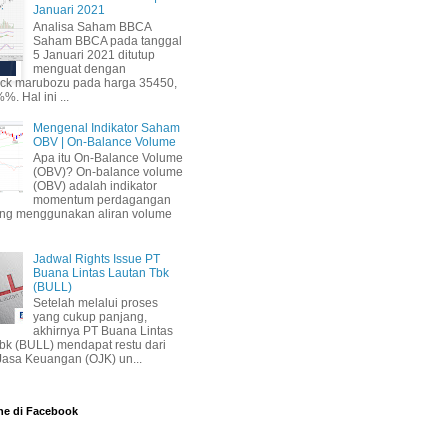
Januari 2021
Analisa Saham BBCA
Saham BBCA pada tanggal
5 Januari 2021 ditutup
menguat dengan
ick marubozu pada harga 35450,
%. Hal ini ...
Mengenal Indikator Saham
OBV | On-Balance Volume
Apa itu On-Balance Volume
(OBV)? On-balance volume
(OBV) adalah indikator
momentum perdagangan
ang menggunakan aliran volume
Jadwal Rights Issue PT
Buana Lintas Lautan Tbk
(BULL)
Setelah melalui proses
yang cukup panjang,
akhirnya PT Buana Lintas
bk (BULL) mendapat restu dari
 Jasa Keuangan (OJK) un...
ne di Facebook