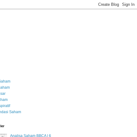
 Saham
 Saham
asar
Saham
piratif
dasi Saham
ler
Analisa Saham BBCA | 6