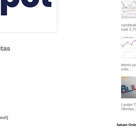
candlest
naik 3,7%
itas
teknis y
untu...
Lautan T
Otoritas
out)
Saham Onli