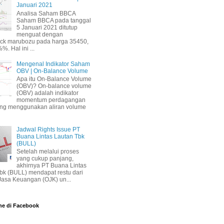
Januari 2021
Analisa Saham BBCA
Saham BBCA pada tanggal
5 Januari 2021 ditutup
menguat dengan
ick marubozu pada harga 35450,
%. Hal ini ...
Mengenal Indikator Saham
OBV | On-Balance Volume
Apa itu On-Balance Volume
(OBV)? On-balance volume
(OBV) adalah indikator
momentum perdagangan
ang menggunakan aliran volume
Jadwal Rights Issue PT
Buana Lintas Lautan Tbk
(BULL)
Setelah melalui proses
yang cukup panjang,
akhirnya PT Buana Lintas
bk (BULL) mendapat restu dari
 Jasa Keuangan (OJK) un...
ne di Facebook