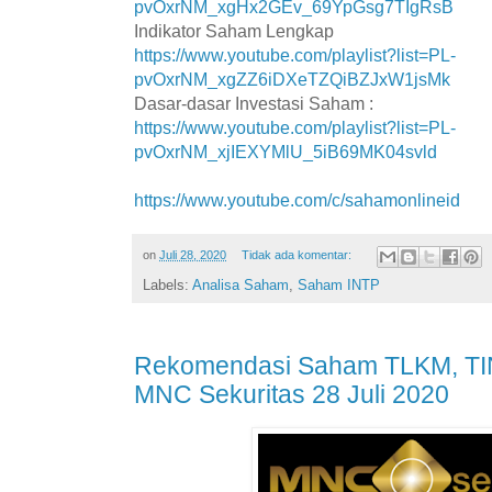
pvOxrNM_xgHx2GEv_69YpGsg7TIgRsB
Indikator Saham Lengkap
https://www.youtube.com/playlist?list=PL-
pvOxrNM_xgZZ6iDXeTZQiBZJxW1jsMk
Dasar-dasar Investasi Saham :
https://www.youtube.com/playlist?list=PL-
pvOxrNM_xjIEXYMlU_5iB69MK04svld
https://www.youtube.com/c/sahamonlineid
on
Juli 28, 2020
Tidak ada komentar:
Labels:
Analisa Saham
,
Saham INTP
Rekomendasi Saham TLKM, TIN
MNC Sekuritas 28 Juli 2020