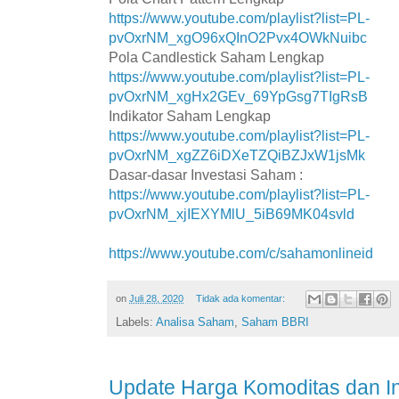
https://www.youtube.com/playlist?list=PL-
pvOxrNM_xgO96xQInO2Pvx4OWkNuibc
Pola Candlestick Saham Lengkap
https://www.youtube.com/playlist?list=PL-
pvOxrNM_xgHx2GEv_69YpGsg7TIgRsB
Indikator Saham Lengkap
https://www.youtube.com/playlist?list=PL-
pvOxrNM_xgZZ6iDXeTZQiBZJxW1jsMk
Dasar-dasar Investasi Saham :
https://www.youtube.com/playlist?list=PL-
pvOxrNM_xjIEXYMlU_5iB69MK04svld
https://www.youtube.com/c/sahamonlineid
on
Juli 28, 2020
Tidak ada komentar:
Labels:
Analisa Saham
,
Saham BBRI
Update Harga Komoditas dan In