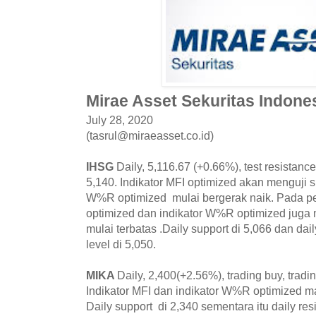
Mirae Asset Sekuritas Indones
July 28, 2020
(tasrul@miraeasset.co.id)
IHSG
Daily, 5,116.67 (+0.66%), test resistance
5,140. Indikator MFI optimized akan menguji s
W%R optimized mulai bergerak naik. Pada pe
optimized dan indikator W%R optimized juga
mulai terbatas .Daily support di 5,066 dan dail
level di 5,050.
MIKA
Daily, 2,400(+2.56%), trading buy, tradi
Indikator MFI dan indikator W%R optimized m
Daily support di 2,340 sementara itu daily res