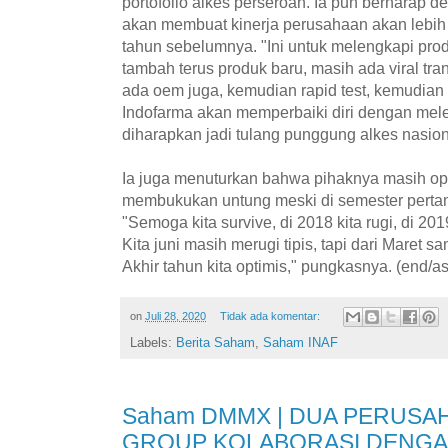
portofolio alkes perseroan. Ia pun berharap 
akan membuat kinerja perusahaan akan lebih
tahun sebelumnya. "Ini untuk melengkapi produ
tambah terus produk baru, masih ada viral t
ada oem juga, kemudian rapid test, kemudian
Indofarma akan memperbaiki diri dengan mel
diharapkan jadi tulang punggung alkes nasion
Ia juga menuturkan bahwa pihaknya masih opt
membukukan untung meski di semester perta
"Semoga kita survive, di 2018 kita rugi, di 201
Kita juni masih merugi tipis, tapi dari Maret 
Akhir tahun kita optimis," pungkasnya. (end/as
on
Juli 28, 2020
Tidak ada komentar:
Labels:
Berita Saham
,
Saham INAF
Saham DMMX | DUA PERUSA
GROUP KOLABORASI DENGA