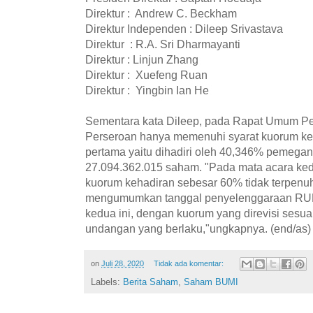
Direktur : Andrew C. Beckham
Direktur Independen : Dileep Srivastava
Direktur : R.A. Sri Dharmayanti
Direktur : Linjun Zhang
Direktur : Xuefeng Ruan
Direktur : Yingbin Ian He
Sementara kata Dileep, pada Rapat Umum 
Perseroan hanya memenuhi syarat kuorum ke
pertama yaitu dihadiri oleh 40,346% pemega
27.094.362.015 saham. "Pada mata acara ke
kuorum kehadiran sebesar 60% tidak terpenu
mengumumkan tanggal penyelenggaraan RUP
kedua ini, dengan kuorum yang direvisi sesua
undangan yang berlaku,"ungkapnya. (end/as)
on
Juli 28, 2020
Tidak ada komentar:
Labels:
Berita Saham
,
Saham BUMI