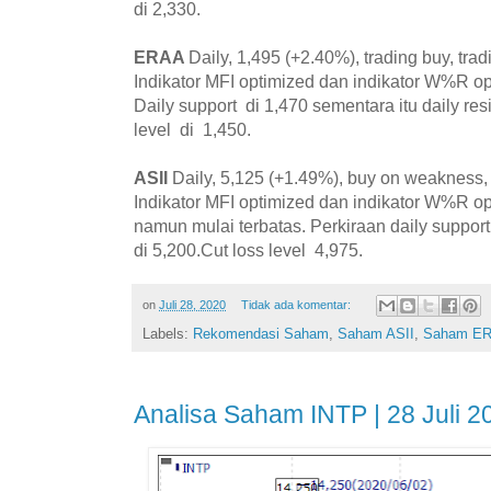
di 2,330.
ERAA
Daily, 1,495 (+2.40%), trading buy, tra
Indikator MFI optimized dan indikator W%R o
Daily support di 1,470 sementara itu daily res
level di 1,450.
ASII
Daily, 5,125 (+1.49%), buy on weakness, 
Indikator MFI optimized dan indikator W%R o
namun mulai terbatas. Perkiraan daily support
di 5,200.Cut loss level 4,975.
on
Juli 28, 2020
Tidak ada komentar:
Labels:
Rekomendasi Saham
,
Saham ASII
,
Saham E
Analisa Saham INTP | 28 Juli 2