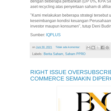
dengan beberapa perbankan (DP 0%, KPA Simpl
aset recycling atas penyertaan saham di afilias
"Kami melakukan beberapa strategi tersebut 
keseimbangan kondisi keuangan Perusahaan
investor maupun konsumen", tutup Deni Budi
Sumber:
IQPLUS
on
Juni 30, 2021
Tidak ada komentar:
Labels:
Berita Saham
,
Saham PPRO
RIGHT ISSUE OVERSUBSCRI
COMMERCE SEMAKIN DIPER