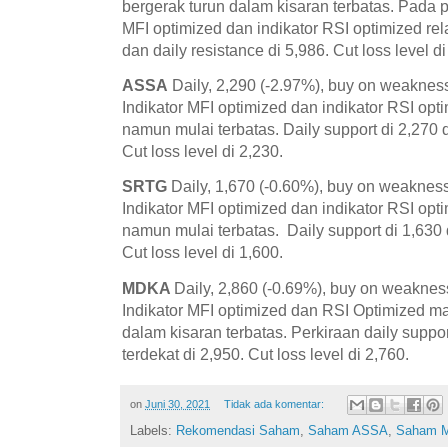
bergerak turun dalam kisaran terbatas. Pada pe
MFI optimized dan indikator RSI optimized relat
dan daily resistance di 5,986. Cut loss level di
ASSA
Daily, 2,290 (-2.97%), buy on weakness
Indikator MFI optimized dan indikator RSI opt
namun mulai terbatas. Daily support di 2,270 d
Cut loss level di 2,230.
SRTG
Daily, 1,670 (-0.60%), buy on weakness
Indikator MFI optimized dan indikator RSI op
namun mulai terbatas. Daily support di 1,630 d
Cut loss level di 1,600.
MDKA
Daily, 2,860 (-0.69%), buy on weaknes
Indikator MFI optimized dan RSI Optimized m
dalam kisaran terbatas. Perkiraan daily suppor
terdekat di 2,950. Cut loss level di 2,760.
on
Juni 30, 2021
Tidak ada komentar:
Labels:
Rekomendasi Saham
,
Saham ASSA
,
Saham 