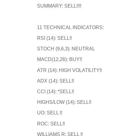
SUMMARY: SELL‼️️‼️
11 TECHNICAL INDICATORS:
RSI (14): SELL‼️
STOCH (9,6,3): NEUTRAL
MACD(12,26): BUY!!
ATR (14): HIGH VOLATILITY‼️
ADX (14): SELL‼️
CCI (14): *SELL‼️
HIGHS/LOW (14): SELL‼️
UO: SELL ️‼️
ROC: SELL‼️
WILLIAMS R: SELL ️️‼️