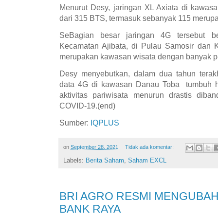
Menurut Desy, jaringan XL Axiata di kawas
dari 315 BTS, termasuk sebanyak 115 meru
SeBagian besar jaringan 4G tersebut b
Kecamatan Ajibata, di Pulau Samosir dan 
merupakan kawasan wisata dengan banyak pe
Desy menyebutkan, dalam dua tahun terakh
data 4G di kawasan Danau Toba tumbuh h
aktivitas pariwisata menurun drastis dib
COVID-19.(end)
Sumber:
IQPLUS
on
September 28, 2021
Tidak ada komentar:
Labels:
Berita Saham
,
Saham EXCL
BRI AGRO RESMI MENGUBAH
BANK RAYA