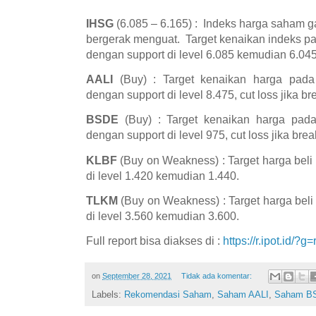
IHSG
(6.085 – 6.165) : Indeks harga saham 
bergerak menguat. Target kenaikan indeks pa
dengan support di level 6.085 kemudian 6.04
AALI
(Buy) : Target kenaikan harga pada
dengan support di level 8.475, cut loss jika br
BSDE
(Buy) : Target kenaikan harga pad
dengan support di level 975, cut loss jika brea
KLBF
(Buy on Weakness) : Target harga beli
di level 1.420 kemudian 1.440.
TLKM
(Buy on Weakness) : Target harga beli
di level 3.560 kemudian 3.600.
Full report bisa diakses di :
https://r.ipot.id/?g
on
September 28, 2021
Tidak ada komentar:
Labels:
Rekomendasi Saham
,
Saham AALI
,
Saham B