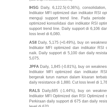
IHSG
Daily, 6,122.5(-0.36%), consolidatio
Indikator MFI optimized dan indikator RSI 
menguji support trend line. Pada periode 
optimized konsolidasi dan indikator RSI op
support trend line. Daily support di 6,106 da
loss level di 6,080.
ASII
Daily, 5,175 (+0.49%), buy on weakness
Indikator MFI optimized dan indikator RSI
naik. Daily support di 5,100 dan daily resist
5,075.
JPFA
Daily, 1,845 (-0.81%), buy on weakness
Indikator MFI optimized dan indikator RS
bergerak turun namun dalam kisaran terbata
daily resistance di 1,880. Cut loss level di 1,7
RALS
Daily,685 (-1.44%), buy on weakne
Indikator MFI Optimized dan RSI Optimized 
Perkiraan daily support di 675 dan daily resi
level di 670.