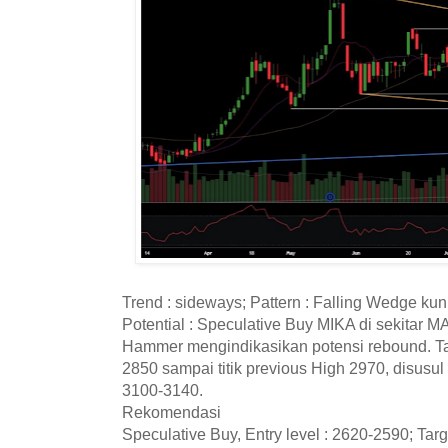
Trend : sideways; Pattern : Falling Wedge kun
Potential : Speculative Buy MIKA di sekitar 
Hammer mengindikasikan potensi rebound. Ta
2850 sampai titik previous High 2970, disusul 
3100-3140.
Rekomendasi
Speculative Buy, Entry level : 2620-2590; Tar