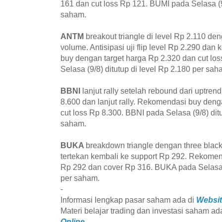
161 dan cut loss Rp 121. BUMI pada Selasa (9/
saham.
ANTM
breakout triangle di level Rp 2.110 d
volume. Antisipasi uji flip level Rp 2.290 da
buy dengan target harga Rp 2.320 dan cut l
Selasa (9/8) ditutup di level Rp 2.180 per sah
BBNI
lanjut rally setelah rebound dari uptrend
8.600 dan lanjut rally. Rekomendasi buy deng
cut loss Rp 8.300. BBNI pada Selasa (9/8) ditu
saham.
BUKA
breakdown triangle dengan three blac
tertekan kembali ke support Rp 292. Rekomen
Rp 292 dan cover Rp 316. BUKA pada Selasa (
per saham.
-
Informasi lengkap pasar saham ada di
Websit
Materi belajar trading dan investasi saham ad
Online.