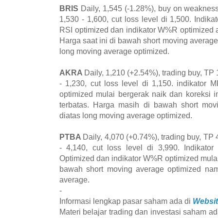
BRIS
Daily, 1,545 (-1.28%), buy on weakness
1,530 - 1,600, cut loss level di 1,500. Indik
RSI optimized dan indikator W%R optimized a
Harga saat ini di bawah short moving averag
long moving average optimized.
AKRA
Daily, 1,210 (+2.54%), trading buy, TP 
- 1,230, cut loss level di 1,150. indikator 
optimized mulai bergerak naik dan koreksi 
terbatas. Harga masih di bawah short mov
diatas long moving average optimized.
PTBA
Daily, 4,070 (+0.74%), trading buy, TP 
- 4,140, cut loss level di 3,990. Indikato
Optimized dan indikator W%R optimized mulai
bawah short moving average optimized nam
average.
-
Informasi lengkap pasar saham ada di
Websit
Materi belajar trading dan investasi saham ad