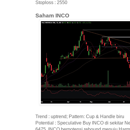
Stoploss : 2550
Saham INCO
Trend : uptrend; Pattern: Cup & Handle biru
Potential : Speculative Buy INCO di sekitar 
6475. INCO berpotensi rebound menuju Harm