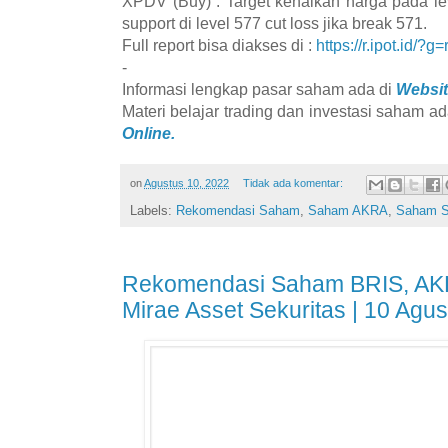
XPDV (Buy) : Target kenaikan harga pada l
support di level 577 cut loss jika break 571.
Full report bisa diakses di :
https://r.ipot.id/?g=
-
Informasi lengkap pasar saham ada di
Websit
Materi belajar trading dan investasi saham ad
Online.
on
Agustus 10, 2022
Tidak ada komentar:
Labels:
Rekomendasi Saham
,
Saham AKRA
,
Saham 
Rekomendasi Saham BRIS, AK
Mirae Asset Sekuritas | 10 Agu