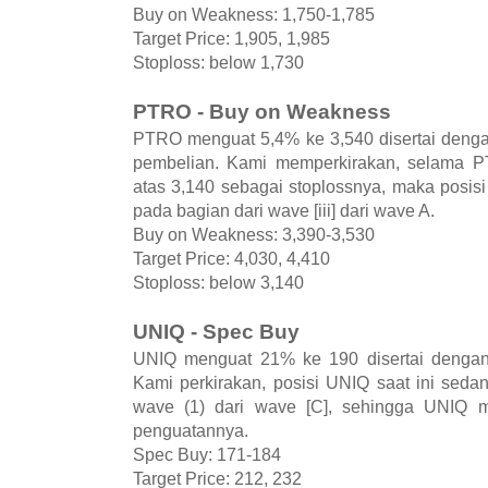
Buy on Weakness: 1,750-1,785
Target Price: 1,905, 1,985
Stoploss: below 1,730
PTRO - Buy on Weakness
PTRO menguat 5,4% ke 3,540 disertai deng
pembelian. Kami memperkirakan, selama 
atas 3,140 sebagai stoplossnya, maka posis
pada bagian dari wave [iii] dari wave A.
Buy on Weakness: 3,390-3,530
Target Price: 4,030, 4,410
Stoploss: below 3,140
UNIQ - Spec Buy
UNIQ menguat 21% ke 190 disertai dengan 
Kami perkirakan, posisi UNIQ saat ini seda
wave (1) dari wave [C], sehingga UNIQ m
penguatannya.
Spec Buy: 171-184
Target Price: 212, 232