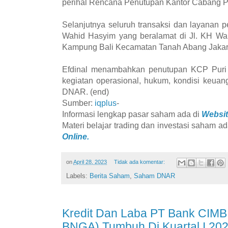
perihal Rencana Penutupan Kantor Cabang P
Selanjutnya seluruh transaksi dan layanan
Wahid Hasyim yang beralamat di Jl. KH Wa
Kampung Bali Kecamatan Tanah Abang Jakart
Efdinal menambahkan penutupan KCP Puri i
kegiatan operasional, hukum, kondisi keua
DNAR. (end)
Sumber:
iqplus
-
Informasi lengkap pasar saham ada di
Websit
Materi belajar trading dan investasi saham ad
Online.
on
April 28, 2023
Tidak ada komentar:
Labels:
Berita Saham
,
Saham DNAR
Kredit Dan Laba PT Bank CIMB 
BNGA) Tumbuh Di Kuartal I 20