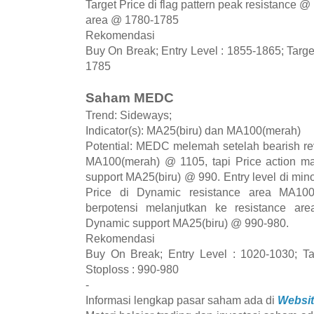
Target Price di flag pattern peak resistance 
area @ 1780-1785
Rekomendasi
Buy On Break; Entry Level : 1855-1865; Targe
1785
Saham MEDC
Trend: Sideways;
Indicator(s): MA25(biru) dan MA100(merah)
Potential: MEDC melemah setelah bearish re
MA100(merah) @ 1105, tapi Price action ma
support MA25(biru) @ 990. Entry level di min
Price di Dynamic resistance area MA10
berpotensi melanjutkan ke resistance ar
Dynamic support MA25(biru) @ 990-980.
Rekomendasi
Buy On Break; Entry Level : 1020-1030; Ta
Stoploss : 990-980
-
Informasi lengkap pasar saham ada di
Websit