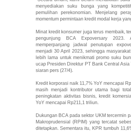
menyediakan suku bunga yang kompetiti
pemulihan perekonomian. Menjelang peraya
momentum permintaan kredit modal kerja yang
Minat kredit konsumer juga terus membaik, ter
pengunjung BCA Expoversary 2023. A
memperpanjang jadwal penutupan expove
menjadi 30 April 2023, sehingga masyarak
lebih lama untuk menikmati promo suku bu
ucap Presiden Direktur PT Bank Central Asia
siaran pers (27/4).
Kredit korporasi naik 11,7% YoY mencapai Rp3
masih menjadi kontributor utama bagi tota
peningkatan aktivitas bisnis, kredit kome
YoY mencapai Rp211,1 triliun.
Dukungan BCA pada sektor UKM tercermin pa
Makroprudensial (RPIM) yang tercatat sebes
ditetapkan. Sementara itu, KPR tumbuh 11,6