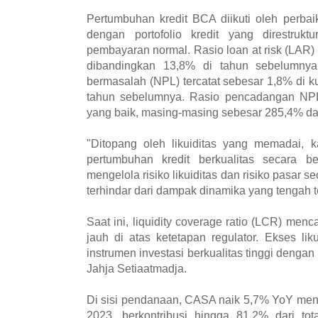
Pertumbuhan kredit BCA diikuti oleh perbai
dengan portofolio kredit yang direstrukt
pembayaran normal. Rasio loan at risk (LAR) t
dibandingkan 13,8% di tahun sebelumnya. 
bermasalah (NPL) tercatat sebesar 1,8% di kua
tahun sebelumnya. Rasio pencadangan NP
yang baik, masing-masing sebesar 285,4% d
"Ditopang oleh likuiditas yang memadai, k
pertumbuhan kredit berkualitas secara be
mengelola risiko likuiditas dan risiko pasar 
terhindar dari dampak dinamika yang tengah te
Saat ini, liquidity coverage ratio (LCR) menc
jauh di atas ketetapan regulator. Ekses li
instrumen investasi berkualitas tinggi dengan 
Jahja Setiaatmadja.
Di sisi pendanaan, CASA naik 5,7% YoY menc
2023, berkontribusi hingga 81,2% dari tot