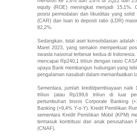
menurun ke 2,6% dari 3,6% di 1Q22 dan 2,
equity (ROE) meningkat menjadi 15,1%.
posisi permodalan dan likuiditas yang solid
(CAR) dan loan to deposit ratio (LDR) mas
82,2%.
Sedangkan, total aset konsolidasian adalah 
Maret 2023, yang semakin memperkuat pos
swasta nasional terbesar kedua di Indonesia.
mencapai Rp240,1 triliun dengan rasio CASA
upaya Bank membangun hubungan yang lebih
pengalaman nasabah dalam memanfaatkan lay
Sementara, jumlah kredit/pembiayaan naik
triliun (atau Rp199,6 triliun di luar 
pertumbuhan bisnis Corporate Banking (
Banking (+9,4% Y-o-Y). Kredit Pemilikan R
sementara Kredit Pemilikan Mobil (KPM) me
termasuk kontribusi dari anak perusahaan
(CNAF).