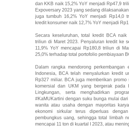
dan KKB naik 15,2% YoY menjadi Rp47,9 tril
Expoversary 2023 yang sedang dilaksanakan. 
juga tumbuh 16,2% YoY menjadi Rp14,0 trili
kredit konsumer naik 12,7% YoY menjadi Rp174
Secara keseluruhan, total kredit BCA nai
triliun di Maret 2023. Penyaluran kredit ke s
11,9% YoY mencapai Rp180,8 triliun di Mar
25,0% terhadap total portofolio pembiayaan 
Dalam rangka mendorong perkembangan eko
Indonesia, BCA telah menyalurkan kredit un
Rp327 miliar. BCA juga memberikan promo s
komersial dan UKM yang bergerak pada 
Lingkungan, serta menghadirkan progr
#KaMUKartini dengan suku bunga mulai dari 
wanita atau usaha dengan mayoritas kary
ekonomi sirkular terus diperluas dengan 
pembungkus uang, sehingga total limbah n
mencapai 11 ton di kuartal I 2023, atau meni