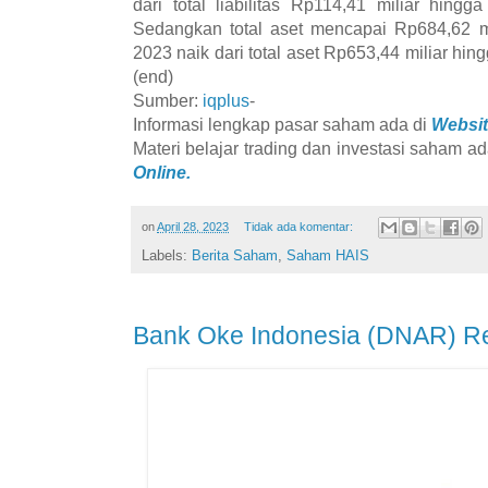
dari total liabilitas Rp114,41 miliar hin
Sedangkan total aset mencapai Rp684,62 mi
2023 naik dari total aset Rp653,44 miliar hi
(end)
Sumber:
iqplus
-
Informasi lengkap pasar saham ada di
Websit
Materi belajar trading dan investasi saham ad
Online.
on
April 28, 2023
Tidak ada komentar:
Labels:
Berita Saham
,
Saham HAIS
Bank Oke Indonesia (DNAR) Re