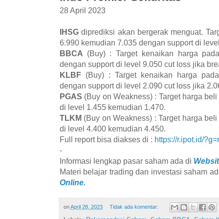
28 April 2023
IHSG
diprediksi akan bergerak menguat. Tar
6.990 kemudian 7.035 dengan support di leve
BBCA
(Buy) : Target kenaikan harga pad
dengan support di level 9.050 cut loss jika br
KLBF
(Buy) : Target kenaikan harga pad
dengan support di level 2.090 cut loss jika 2.0
PGAS
(Buy on Weakness) : Target harga beli
di level 1.455 kemudian 1.470.
TLKM
(Buy on Weakness) : Target harga beli
di level 4.400 kemudian 4.450.
Full report bisa diakses di :
https://r.ipot.id/?g
-
Informasi lengkap pasar saham ada di
Websit
Materi belajar trading dan investasi saham ad
Online.
on
April 28, 2023
Tidak ada komentar: