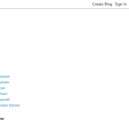
 Saham
 Saham
asar
Saham
piratif
dasi Saham
ler