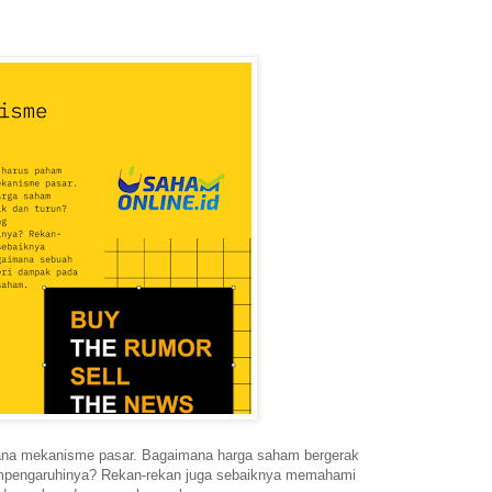
na mekanisme pasar. Bagaimana harga saham bergerak
empengaruhinya? Rekan-rekan juga sebaiknya memahami