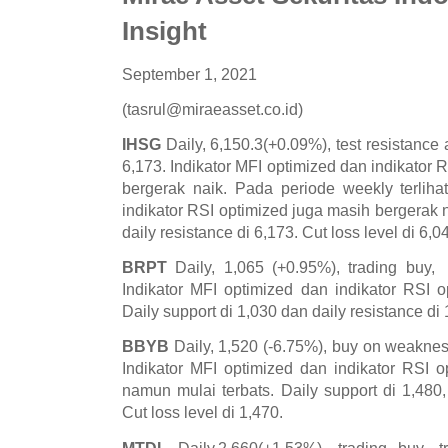
Insight
September 1, 2021
(tasrul@miraeasset.co.id)
IHSG
Daily, 6,150.3(+0.09%), test resistance
6,173. Indikator MFI optimized dan indikator
bergerak naik. Pada periode weekly terliha
indikator RSI optimized juga masih bergerak n
daily resistance di 6,173. Cut loss level di 6,0
BRPT
Daily, 1,065 (+0.95%), trading buy,
Indikator MFI optimized dan indikator RSI 
Daily support di 1,030 dan daily resistance di 
BBYB
Daily, 1,520 (-6.75%), buy on weaknes
Indikator MFI optimized dan indikator RSI 
namun mulai terbats. Daily support di 1,480,
Cut loss level di 1,470.
MTDL
Daily,2,660(+1.53%), trading buy, 