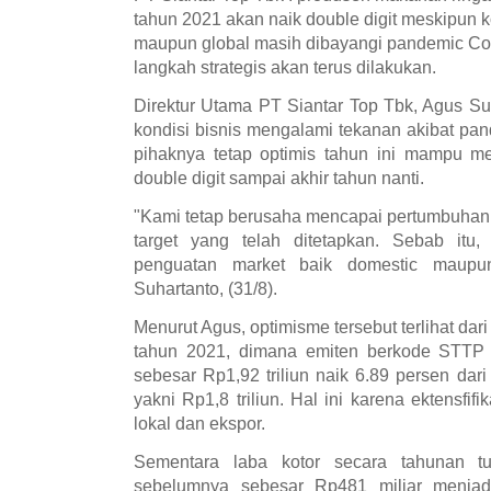
tahun 2021 akan naik double digit meskipun k
maupun global masih dibayangi pandemic Cov
langkah strategis akan terus dilakukan.
Direktur Utama PT Siantar Top Tbk, Agus Suh
kondisi bisnis mengalami tekanan akibat pan
pihaknya tetap optimis tahun ini mampu me
double digit sampai akhir tahun nanti.
"Kami tetap berusaha mencapai pertumbuhan 2
target yang telah ditetapkan. Sebab itu
penguatan market baik domestic maupun
Suhartanto, (31/8).
Menurut Agus, optimisme tersebut terlihat dar
tahun 2021, dimana emiten berkode STTP i
sebesar Rp1,92 triliun naik 6.89 persen dar
yakni Rp1,8 triliun. Hal ini karena ektensfifi
lokal dan ekspor.
Sementara laba kotor secara tahunan tu
sebelumnya sebesar Rp481 miliar menjadi