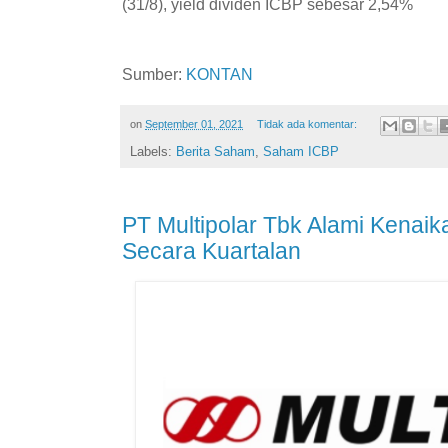
(31/8), yield dividen ICBP sebesar 2,54%
Sumber:
KONTAN
on
September 01, 2021
Tidak ada komentar:
Labels:
Berita Saham
,
Saham ICBP
PT Multipolar Tbk Alami Kenai
Secara Kuartalan