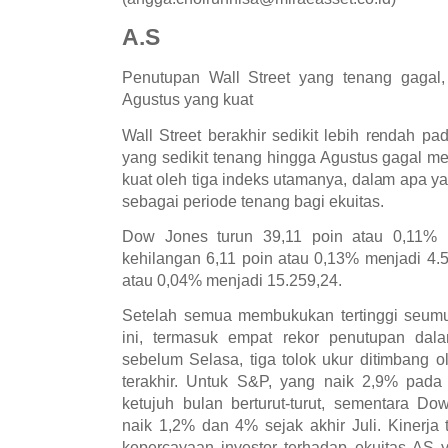
A.S
Penutupan Wall Street yang tenang gagal,
Agustus yang kuat
Wall Street berakhir sedikit lebih rendah pa
yang sedikit tenang hingga Agustus gagal m
kuat oleh tiga indeks utamanya, dalam apa ya
sebagai periode tenang bagi ekuitas.
Dow Jones turun 39,11 poin atau 0,11% 
kehilangan 6,11 poin atau 0,13% menjadi 4.
atau 0,04% menjadi 15.259,24.
Setelah semua membukukan tertinggi seumu
ini, termasuk empat rekor penutupan da
sebelum Selasa, tiga tolok ukur ditimbang 
terakhir. Untuk S&P, yang naik 2,9% pada 
ketujuh bulan berturut-turut, sementara 
naik 1,2% dan 4% sejak akhir Juli. Kinerja
kepercayaan investor terhadap ekuitas AS 