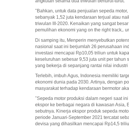
angkutan selama dua triwulan berturut-turut.
"Bahkan, untuk data penjualan sepeda motor, p
sebanyak 1,52 juta kendaraan terjual atau na
triwulan III-2020. Kenaikan yang sangat besar
pemulihan ekonomi yang on the right track,. 
Di samping itu, Menperin menyebutkan potens
nasional saat ini berjumlah 26 perusahaan indu
investasi mencapai Rp10,05 triliun untuk kapa
keseluruhan sebesar 9,53 juta unit per tahun se
yang bekerja di sepanjang rantai nilai industri 
Terlebih, imbuh Agus, Indonesia memiliki targ
ekonomi dunia pada 2030. Artinya, dengan posi
masyarakat terhadap kendaraan bermotor aka
"Sepeda motor produksi dalam negeri saat i
ekspor ke berbagai negara di kawasan Asia, E
sebutnya. Kinerja ekspor produk sepeda moto
periode Januari-September 2021 tercatat seb
devisa yang dihasilkan mencapai Rp14,5 trili