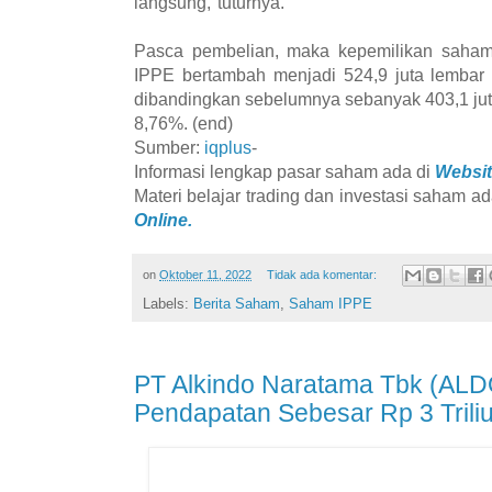
langsung,"tuturnya.
Pasca pembelian, maka kepemilikan saha
IPPE bertambah menjadi 524,9 juta lembar
dibandingkan sebelumnya sebanyak 403,1 ju
8,76%. (end)
Sumber:
iqplus
-
Informasi lengkap pasar saham ada di
Websit
Materi belajar trading dan investasi saham ad
Online.
on
Oktober 11, 2022
Tidak ada komentar:
Labels:
Berita Saham
,
Saham IPPE
PT Alkindo Naratama Tbk (ALD
Pendapatan Sebesar Rp 3 Trili