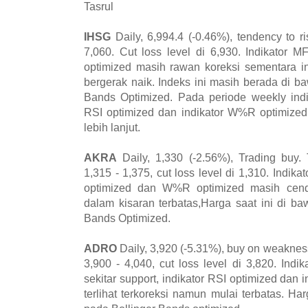
Tasrul
IHSG
Daily, 6,994.4 (-0.46%), tendency to ri
7,060. Cut loss level di 6,930. Indikator M
optimized masih rawan koreksi sementara i
bergerak naik. Indeks ini masih berada di ba
Bands Optimized. Pada periode weekly indik
RSI optimized dan indikator W%R optimized 
lebih lanjut.
AKRA
Daily, 1,330 (-2.56%), Trading buy. 
1,315 - 1,375, cut loss level di 1,310. Indika
optimized dan W%R optimized masih cend
dalam kisaran terbatas,Harga saat ini di ba
Bands Optimized.
ADRO
Daily, 3,920 (-5.31%), buy on weakness
3,900 - 4,040, cut loss level di 3,820. Indi
sekitar support, indikator RSI optimized dan
terlihat terkoreksi namun mulai terbatas. Ha