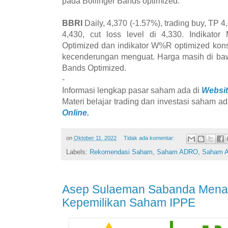
pada Bollinger Bands optimized.
BBRI
Daily, 4,370 (-1.57%), trading buy, TP 4
4,430, cut loss level di 4,330. Indikator
Optimized dan indikator W%R optimized kons
kecenderungan menguat. Harga masih di baw
Bands Optimized.
-
Informasi lengkap pasar saham ada di
Websit
Materi belajar trading dan investasi saham ad
Online.
on
Oktober 11, 2022
Tidak ada komentar:
Labels:
Rekomendasi Saham
,
Saham ADRO
,
Saham 
Asep Sulaeman Sabanda Mena
Kepemilikan Saham IPPE