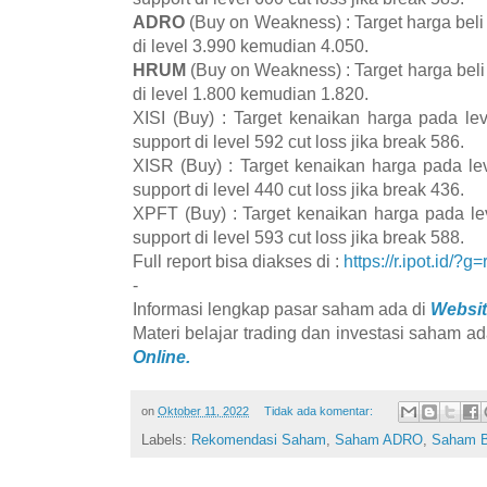
ADRO
(Buy on Weakness) : Target harga beli
di level 3.990 kemudian 4.050.
HRUM
(Buy on Weakness) : Target harga beli
di level 1.800 kemudian 1.820.
XISI (Buy) : Target kenaikan harga pada l
support di level 592 cut loss jika break 586.
XISR (Buy) : Target kenaikan harga pada l
support di level 440 cut loss jika break 436.
XPFT (Buy) : Target kenaikan harga pada l
support di level 593 cut loss jika break 588.
Full report bisa diakses di :
https://r.ipot.id/?g=
-
Informasi lengkap pasar saham ada di
Websit
Materi belajar trading dan investasi saham ad
Online.
on
Oktober 11, 2022
Tidak ada komentar:
Labels:
Rekomendasi Saham
,
Saham ADRO
,
Saham 