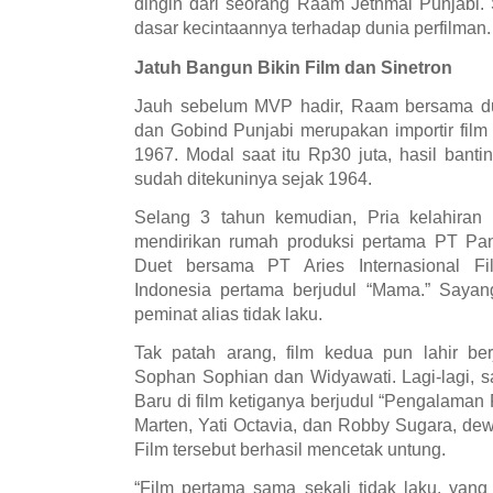
dingin dari seorang Raam Jethmal Punjabi.
dasar kecintaannya terhadap dunia perfilman.
Jatuh Bangun Bikin Film dan Sinetron
Jauh sebelum MVP hadir, Raam bersama d
dan Gobind Punjabi merupakan importir film
1967. Modal saat itu Rp30 juta, hasil banting
sudah ditekuninya sejak 1964.
Selang 3 tahun kemudian, Pria kelahiran 
mendirikan rumah produksi pertama PT Pa
Duet bersama PT Aries Internasional F
Indonesia pertama berjudul “Mama.” Sayang
peminat alias tidak laku.
Tak patah arang, film kedua pun lahir ber
Sophan Sophian dan Widyawati. Lagi-lagi, s
Baru di film ketiganya berjudul “Pengalama
Marten, Yati Octavia, dan Robby Sugara, de
Film tersebut berhasil mencetak untung.
“Film pertama sama sekali tidak laku, yang 