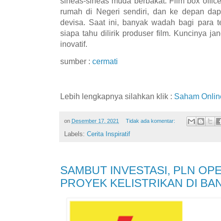
sineas-sineas muda berbakat. Film box offic
rumah di Negeri sendiri, dan ke depan da
devisa. Saat ini, banyak wadah bagi para te
siapa tahu dilirik produser film. Kuncinya ja
inovatif.
sumber :
cermati
Lebih lengkapnya silahkan klik :
Saham Onlin
on
Desember 17, 2021
Tidak ada komentar:
Labels:
Cerita Inspiratif
SAMBUT INVESTASI, PLN OP
PROYEK KELISTRIKAN DI BA