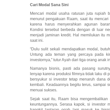
Cari Modal Sana Sini
Mencari modal usaha ratusan juta rupiah 
menurut pengakuan Raam, saat itu mencari 
karena harus menyerahkan agunan barang 
Kondisi tersebut berbeda dengan di luar ne
menjadi jaminan kredit. Hal memilukan itu 
saat ini.
“Dulu sulit sekali mendapatkan modal, butuh
Untung ada teman yang percaya pada kine
investornya,” tutur Ayah dari tiga orang anak in
Namanya bisnis, pasti ada pasang surutny
lenyap karena produksi filmnya tidak laku di
bersyukur si investor tetap menaruh dana
kembali. Keadaannya begitu terus, sampai s
menuai sukses.
Sejak saat itu, Raam bisa mengembalikan s
keuntungannya. Serasa kapok, si investor
bangkit lantaran ogah lagi masuk ke bisn