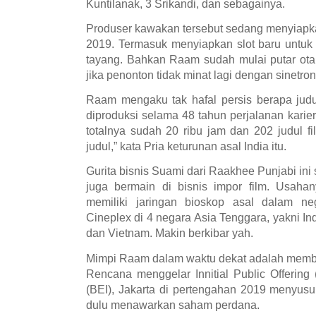
Kuntilanak, 3 Srikandi, dan sebagainya.
Produser kawakan tersebut sedang menyiapkan
2019. Termasuk menyiapkan slot baru untuk 
tayang. Bahkan Raam sudah mulai putar ot
jika penonton tidak minat lagi dengan sinetron
Raam mengaku tak hafal persis berapa judul
diproduksi selama 48 tahun perjalanan karier
totalnya sudah 20 ribu jam dan 202 judul fil
judul,” kata Pria keturunan asal India itu.
Gurita bisnis Suami dari Raakhee Punjabi ini 
juga bermain di bisnis impor film. Usah
memiliki jaringan bioskop asal dalam n
Cineplex di 4 negara Asia Tenggara, yakni In
dan Vietnam. Makin berkibar yah.
Mimpi Raam dalam waktu dekat adalah memb
Rencana menggelar Innitial Public Offering
(BEI), Jakarta di pertengahan 2019 menyusu
dulu menawarkan saham perdana.