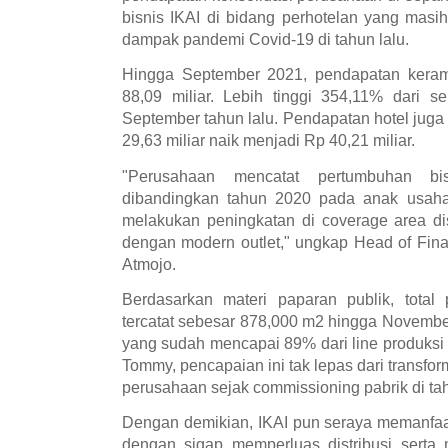
bisnis IKAI di bidang perhotelan yang masi
dampak pandemi Covid-19 di tahun lalu.
Hingga September 2021, pendapatan kerami
88,09 miliar. Lebih tinggi 354,11% dari s
September tahun lalu. Pendapatan hotel juga 
29,63 miliar naik menjadi Rp 40,21 miliar.
"Perusahaan mencatat pertumbuhan b
dibandingkan tahun 2020 pada anak usaha
melakukan peningkatan di coverage area di
dengan modern outlet," ungkap Head of Fin
Atmojo.
Berdasarkan materi paparan publik, total
tercatat sebesar 878,000 m2 hingga November 
yang sudah mencapai 89% dari line produksi y
Tommy, pencapaian ini tak lepas dari transfor
perusahaan sejak commissioning pabrik di ta
Dengan demikian, IKAI pun seraya memanfa
dengan sigap memperluas distribusi serta 