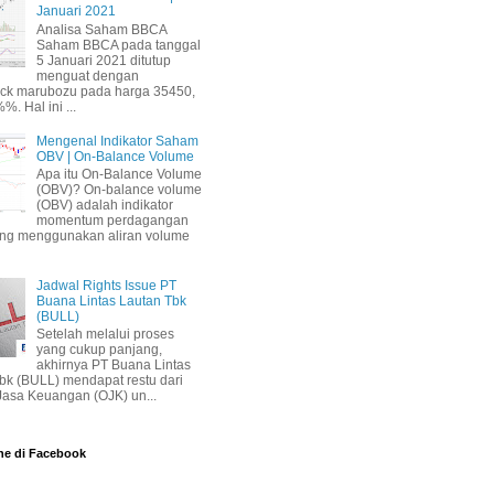
Januari 2021
Analisa Saham BBCA
Saham BBCA pada tanggal
5 Januari 2021 ditutup
menguat dengan
ick marubozu pada harga 35450,
%. Hal ini ...
Mengenal Indikator Saham
OBV | On-Balance Volume
Apa itu On-Balance Volume
(OBV)? On-balance volume
(OBV) adalah indikator
momentum perdagangan
ang menggunakan aliran volume
Jadwal Rights Issue PT
Buana Lintas Lautan Tbk
(BULL)
Setelah melalui proses
yang cukup panjang,
akhirnya PT Buana Lintas
bk (BULL) mendapat restu dari
 Jasa Keuangan (OJK) un...
ne di Facebook