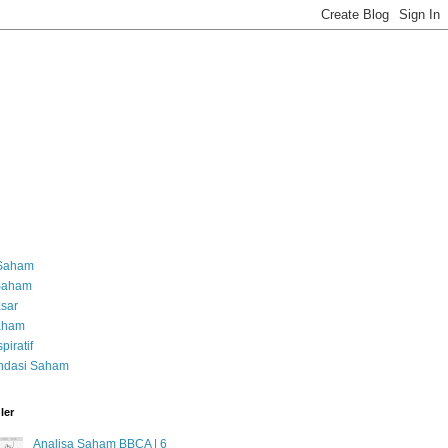
 Saham
 Saham
asar
Saham
piratif
dasi Saham
ler
Analisa Saham BBCA | 6