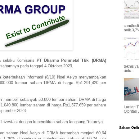
candlest
naik 3,7%
a selaku Komisaris
PT Dharma Polimetal Tbk. (DRMA)
 sahamnya pada tanggal 4 Oktober 2023.
teknis y
untu...
a keterbukaan Informasi (8/10) Noel Aelyo menyampaikan
400.000 lembar saham DRMA di harga Rp1.291,420 per
nah membeli sebanyak 53.800 lembar saham DRMA di harga
1.040.800 lembar saham di harga Rp1,377.659 per saham
Lautan T
eptember 2023.
Otoritas
k Investasi dengan kepemilikan saham langsung,"tuturnya.
Saham Onli
kan saham Noel Aelyo di DRMA bertambah menjadi 60,64
n 1,29% dibandingkan sebelumnya sebanyak 60,24 juta