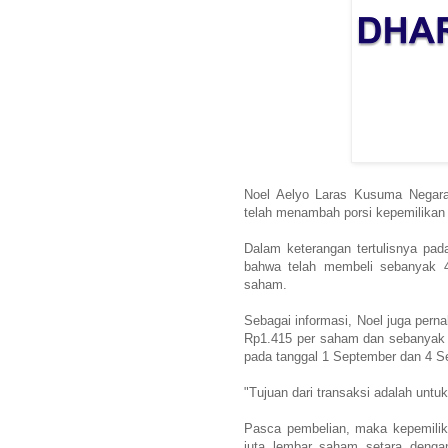
Noel Aelyo Laras Kusuma Negar
telah menambah porsi kepemilikan
Dalam keterangan tertulisnya pad
bahwa telah membeli sebanyak 
saham.
Sebagai informasi, Noel juga per
Rp1.415 per saham dan sebanyak 
pada tanggal 1 September dan 4 S
"Tujuan dari transaksi adalah untu
Pasca pembelian, maka kepemili
juta lembar saham setara denga