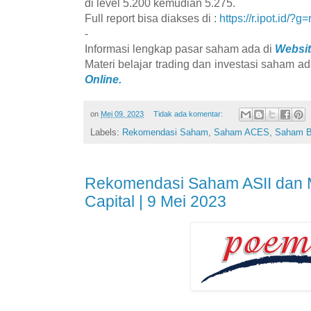
di level 5.200 kemudian 5.275.
Full report bisa diakses di :
https://r.ipot.id/?g=
-
Informasi lengkap pasar saham ada di
Websit
Materi belajar trading dan investasi saham ad
Online.
on
Mei 09, 2023
Tidak ada komentar:
Labels:
Rekomendasi Saham
,
Saham ACES
,
Saham 
Rekomendasi Saham ASII dan MA
Capital | 9 Mei 2023