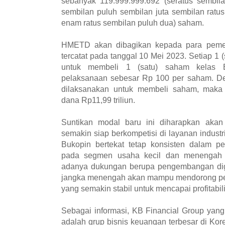
sebanyak 119.999.999.692 (seratus sembila
sembilan puluh sembilan juta sembilan ratu
enam ratus sembilan puluh dua) saham.
HMETD akan dibagikan kepada para peme
tercatat pada tanggal 10 Mei 2023. Setiap 
untuk membeli 1 (satu) saham kelas
pelaksanaan sebesar Rp 100 per saham. 
dilaksanakan untuk membeli saham, maka
dana Rp11,99 triliun.
Suntikan modal baru ini diharapkan ak
semakin siap berkompetisi di layanan indus
Bukopin bertekat tetap konsisten dalam p
pada segmen usaha kecil dan menengah 
adanya dukungan berupa pengembangan digit
jangka menengah akan mampu mendorong per
yang semakin stabil untuk mencapai profitabi
Sebagai informasi, KB Financial Group yang 
adalah grup bisnis keuangan terbesar di Kor