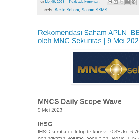
on
Mei 09, 2023
Tidak ada komentar:
Labels:
Berita Saham
,
Saham SSMS
Rekomendasi Saham APLN, BES
oleh MNC Sekuritas | 9 Mei 20
MNCS Daily Scope Wave
9 Mei 2023
IHSG
IHSG kembali ditutup terkoreksi 0,3% ke 6,
peningkatan volume penjualan. Posisi IHS