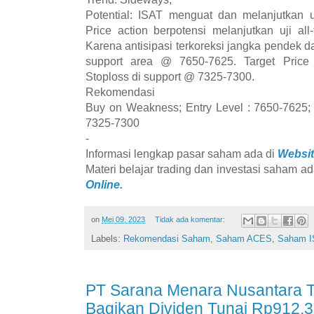
Potential: ISAT menguat dan melanjutkan u
Price action berpotensi melanjutkan uji al
Karena antisipasi terkoreksi jangka pendek da
support area @ 7650-7625. Target Price
Stoploss di support @ 7325-7300.
Rekomendasi
Buy on Weakness; Entry Level : 7650-7625; 
7325-7300
-
Informasi lengkap pasar saham ada di
Websit
Materi belajar trading dan investasi saham ad
Online.
on
Mei 09, 2023
Tidak ada komentar:
Labels:
Rekomendasi Saham
,
Saham ACES
,
Saham I
PT Sarana Menara Nusantara 
Bagikan Dividen Tunai Rp912,39