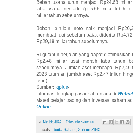
Beban usaha turun menjadi Rp24,63 miliar
laba usaha menjadi Rp15,66 miliar lebih r
miliar tahun sebelumnya.
Beban lain-lain neto naik menjadi Rp20,3
membuat rugi sebelum pajak diderita Rp4,72 
Rp29,18 miliar tahun sebelumnya.
Rugi tahun berjalan yang dapat diatribusikan k
Rp2,48 miliar usai meraih laba tahun be
sebelumnya. Jumlah aset mencapai Rp2,46 tr
2023 tuurn ari jumlah aset Rp2,47 triliun hi
(end)
Sumber:
iqplus
-
Informasi lengkap pasar saham ada di
Websit
Materi belajar trading dan investasi saham ad
Online.
on
Mei 09, 2023
Tidak ada komentar:
Labels:
Berita Saham
,
Saham ZINC