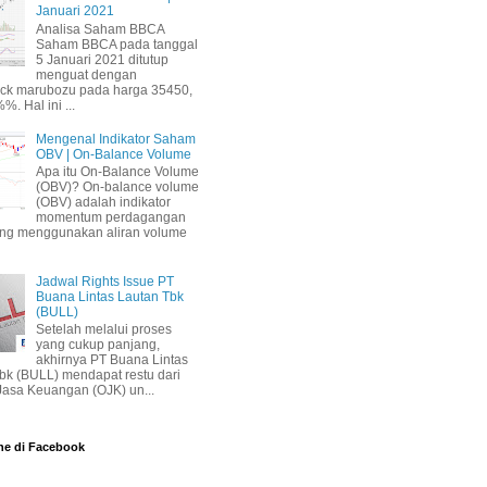
Januari 2021
Analisa Saham BBCA
Saham BBCA pada tanggal
5 Januari 2021 ditutup
menguat dengan
ick marubozu pada harga 35450,
%. Hal ini ...
Mengenal Indikator Saham
OBV | On-Balance Volume
Apa itu On-Balance Volume
(OBV)? On-balance volume
(OBV) adalah indikator
momentum perdagangan
ang menggunakan aliran volume
Jadwal Rights Issue PT
Buana Lintas Lautan Tbk
(BULL)
Setelah melalui proses
yang cukup panjang,
akhirnya PT Buana Lintas
bk (BULL) mendapat restu dari
 Jasa Keuangan (OJK) un...
ne di Facebook