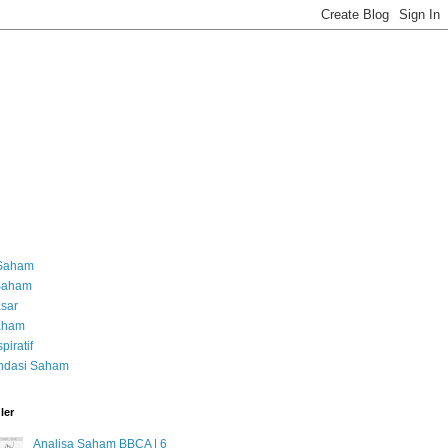
 Saham
 Saham
asar
Saham
piratif
dasi Saham
ler
Analisa Saham BBCA | 6