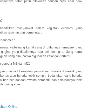
unaannya tetap perlu dilakukan dengan bijak agar tidak
g?
diandalkan masyarakat dalam kegiatan ekonomi yang
tkan jaminan dari pemerintah.
 Indonesia?
onesia, yaitu uang kartal yang di dalamnya termasuk uang
ng giral yang didalamnya ada cek dan giro. Uang kartal
ngkan uang giral hanya digunakan kalangan tertentu.
g beredar M1 dan M2?
yang menjadi kewajiban perusahaan swasta domestik yang
kertas atau beredar lebih sempit. Sedangkan uang beredar
ajiban perusahaan swasta domestik dan cakupannya lebih
, dan uang kuasi.
aham Online