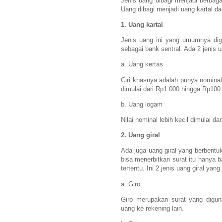
Jenis uang dibagi menjadi berbaga
Uang dibagi menjadi uang kartal dan
1. Uang kartal
Jenis uang ini yang umumnya dig
sebagai bank sentral. Ada 2 jenis 
a. Uang kertas
Ciri khasnya adalah punya nominal
dimulai dari Rp1.000 hingga Rp100
b. Uang logam
Nilai nominal lebih kecil dimulai d
2. Uang giral
Ada juga uang giral yang berbent
bisa menerbitkan surat itu hanya
tertentu. Ini 2 jenis uang giral yan
a. Giro
Giro merupakan surat yang digun
uang ke rekening lain.