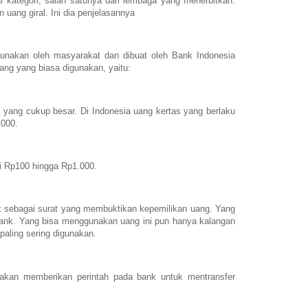
i kategori, salah satunya dari lembaga yang menerbitkan.
 uang giral. Ini dia penjelasannya
unakan oleh masyarakat dan dibuat oleh Bank Indonesia
uang yang biasa digunakan, yaitu:
 yang cukup besar. Di Indonesia uang kertas yang berlaku
.000.
ari Rp100 hingga Rp1.000.
uk sebagai surat yang membuktikan kepemilikan uang. Yang
 bank. Yang bisa menggunakan uang ini pun hanya kalangan
g paling sering digunakan.
akan memberikan perintah pada bank untuk mentransfer