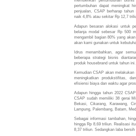
memberikan pertumbuhan bisnis 
pertumbuhan dapat meningkat hin
penjualan, CSAP berharap tahun i
naik 4,8% atau sekitar Rp 12,7 tril
Adapun besaran alokasi untuk p
belanja modal sebesar Rp 500 mil
mengambil bagian 80% yang akan 
akan kami gunakan untuk kebutuhan
Idrus menambahkan, agar semua
beberapa strategi bisnis dianta
produk housebrand untuk tahun ini.
Kemudian CSAP akan melakukan imp
meningkatkan produkstifitas, da
efisiensi biaya dan waktu agar pros
Adapun hingga tahun 2022 CSAP m
CSAP sudah memiliki 38 gerai Mit
Bekasi, Cikarang, Karawang, Cir
Lampung, Palembang, Batam, Meda
Sebagai informasi tambahan, hin
hingga Rp 8,69 triliun. Realisasi 
8,37 triliun. Sedangkan laba bers