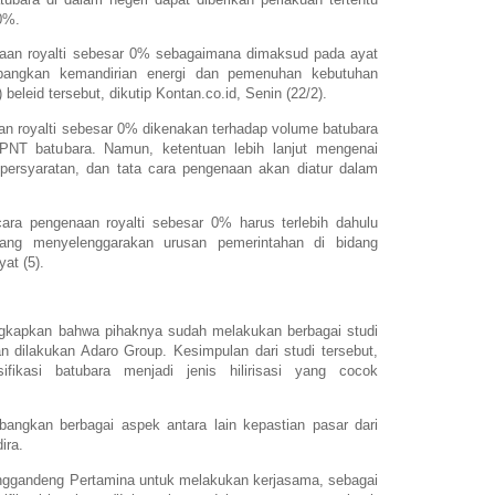
0%.
naan royalti sebesar 0% sebagaimana dimaksud pada ayat
mbangkan kemandirian energi dan pemenuhan kebutuhan
 beleid tersebut, dikutip Kontan.co.id, Senin (22/2).
an royalti sebesar 0% dikenakan terhadap volume batubara
PNT batubara. Namun, ketentuan lebih lanjut mengenai
persyaratan, dan tata cara pengenaan akan diatur dalam
cara pengenaan royalti sebesar 0% harus terlebih dahulu
yang menyelenggarakan urusan pemerintahan di bidang
at (5).
ungkapkan bahwa pihaknya sudah melakukan berbagai studi
kan dilakukan Adaro Group. Kesimpulan dari studi tersebut,
ifikasi batubara menjadi jenis hilirisasi yang cocok
angkan berbagai aspek antara lain kepastian pasar dari
ira.
gandeng Pertamina untuk melakukan kerjasama, sebagai