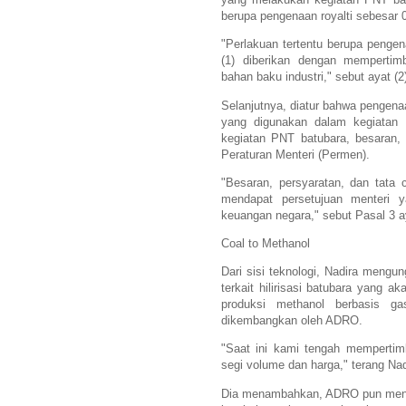
berupa pengenaan royalti sebesar 
"Perlakuan tertentu berupa penge
(1) diberikan dengan memperti
bahan baku industri," sebut ayat (2)
Selanjutnya, diatur bahwa pengena
yang digunakan dalam kegiatan 
kegiatan PNT batubara, besaran, 
Peraturan Menteri (Permen).
"Besaran, persyaratan, dan tata 
mendapat persetujuan menteri 
keuangan negara," sebut Pasal 3 ay
Coal to Methanol
Dari sisi teknologi, Nadira meng
terkait hilirisasi batubara yang a
produksi methanol berbasis gas
dikembangkan oleh ADRO.
"Saat ini kami tengah mempertimb
segi volume dan harga," terang Nad
Dia menambahkan, ADRO pun meng