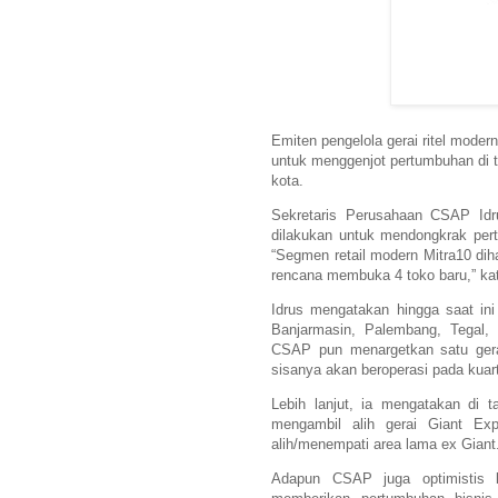
Emiten pengelola gerai ritel mode
untuk menggenjot pertumbuhan di 
kota.
Sekretaris Perusahaan CSAP Idr
dilakukan untuk mendongkrak per
“Segmen retail modern Mitra10 d
rencana membuka 4 toko baru,” k
Idrus mengatakan hingga saat in
Banjarmasin, Palembang, Tegal
CSAP pun menargetkan satu gerai
sisanya akan beroperasi pada kuar
Lebih lanjut, ia mengatakan di 
mengambil alih gerai Giant Ex
alih/menempati area lama ex Giant. 
Adapun CSAP juga optimistis le