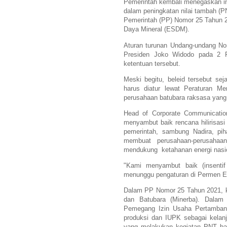
Pemerintah kembali menegaskan ins
dalam peningkatan nilai tambah (PNT
Pemerintah (PP) Nomor 25 Tahun 
Daya Mineral (ESDM).
Aturan turunan Undang-undang Nom
Presiden Joko Widodo pada 2 F
ketentuan tersebut.
Meski begitu, beleid tersebut sej
harus diatur lewat Peraturan M
perusahaan batubara raksasa yan
Head of Corporate Communicati
menyambut baik rencana hilirisasi
pemerintah, sambung Nadira, piha
membuat perusahaan-perusahaa
mendukung ketahanan energi nasi
"Kami menyambut baik (insentif 
menunggu pengaturan di Permen ES
Dalam PP Nomor 25 Tahun 2021, kete
dan Batubara (Minerba). Dalam
Pemegang Izin Usaha Pertambang
produksi dan IUPK sebagai kelanj
yang melakukan kegiatan PNT batu