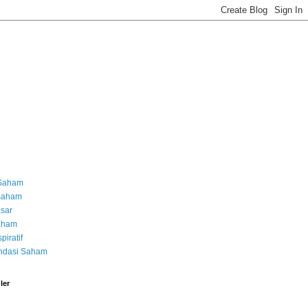
 Saham
 Saham
asar
Saham
piratif
dasi Saham
ler