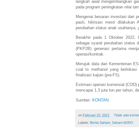
langkah awal mengembangkan gasi
pada program peningkatan nilai ta
Mengenai besaran investasi dari 
pasti, hilirisasi mesti dilakuka
perubahan status anak usahanya, 
Berakhir pada 1 Oktober 2022, P
sebagai syarat perubahan status 
(PKP2B) generasi pertama menja
operasi/kontrak.
Merujuk data dari Kementerian ES
coal to methanol yang berlokasi 
finalisasi kajian (pra-FS).
Estimasi operasi komersial (COD) 
mencapai 1,3 juta ton per tahun, d
Sumber:
KONTAN
on
Februari 23, 2021
Tidak ada kome
Labels:
Berita Saham
,
Saham ADRO