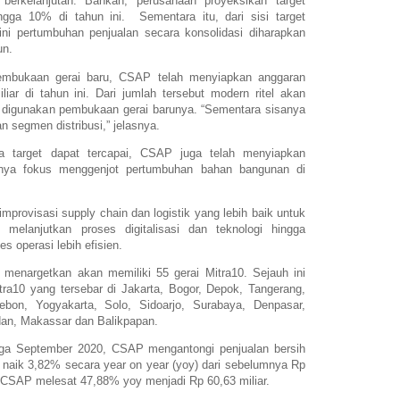
berkelanjutan. Bahkan, perusahaan proyeksikan target
gga 10% di tahun ini. Sementara itu, dari sisi target
ni pertumbuhan penjualan secara konsolidasi diharapkan
iun.
embukaan gerai baru, CSAP telah menyiapkan anggaran
iar di tahun ini. Dari jumlah tersebut modern ritel akan
digunakan pembukaan gerai barunya. “Sementara sisanya
 segmen distribusi,” jelasnya.
 target dapat tercapai, CSAP juga telah menyiapkan
ranya fokus menggenjot pertumbuhan bahan bangunan di
rovisasi supply chain dan logistik yang lebih baik untuk
n melanjutkan proses digitalisasi dan teknologi hingga
es operasi lebih efisien.
enargetkan akan memiliki 55 gerai Mitra10. Sejauh ini
ra10 yang tersebar di Jakarta, Bogor, Depok, Tangerang,
ebon, Yogyakarta, Solo, Sidoarjo, Surabaya, Denpasar,
n, Makassar dan Balikpapan.
gga September 2020, CSAP mengantongi penjualan bersih
itu naik 3,82% secara year on year (yoy) dari sebelumnya Rp
ih CSAP melesat 47,88% yoy menjadi Rp 60,63 miliar.