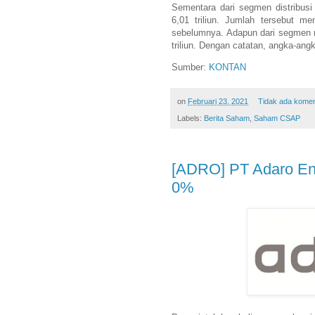
Sementara dari segmen distribus
6,01 triliun. Jumlah tersebut m
sebelumnya. Adapun dari segmen re
triliun. Dengan catatan, angka-ang
Sumber:
KONTAN
on
Februari 23, 2021
Tidak ada kome
Labels:
Berita Saham
,
Saham CSAP
[ADRO] PT Adaro Ene
0%