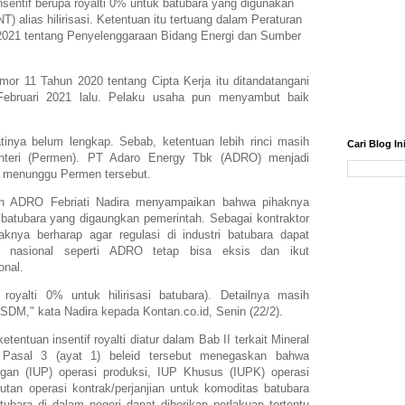
entif berupa royalti 0% untuk batubara yang digunakan
) alias hilirisasi. Ketentuan itu tertuang dalam Peraturan
2021 tentang Penyelenggaraan Bidang Energi dan Sumber
or 11 Tahun 2020 tentang Cipta Kerja itu ditandatangani
ebruari 2021 lalu. Pelaku usaha pun menyambut baik
atinya belum lengkap. Sebab, ketentuan lebih rinci masih
Cari Blog In
enteri (Permen). PT Adaro Energy Tbk (ADRO) menjadi
g menunggu Permen tersebut.
on ADRO Febriati Nadira menyampaikan bahwa pihaknya
 batubara yang digaungkan pemerintah. Sebagai kontraktor
knya berharap agar regulasi di industri batubara dapat
n nasional seperti ADRO tetap bisa eksis dan ikut
onal.
royalti 0% untuk hilirisasi batubara). Detailnya masih
DM," kata Nadira kepada Kontan.co.id, Senin (22/2).
ntuan insentif royalti diatur dalam Bab II terkait Mineral
 Pasal 3 (ayat 1) beleid tersebut menegaskan bahwa
an (IUP) operasi produksi, IUP Khusus (IUPK) operasi
utan operasi kontrak/perjanjian untuk komoditas batubara
bara di dalam negeri dapat diberikan perlakuan tertentu