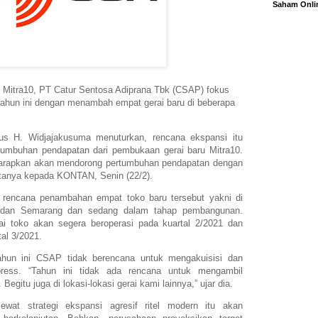
Saham Onli
rn Mitra10, PT Catur Sentosa Adiprana Tbk (CSAP) fokus
tahun ini dengan menambah empat gerai baru di beberapa
us H. Widjajakusuma menuturkan, rencana ekspansi itu
tumbuhan pendapatan dari pembukaan gerai baru Mitra10.
iharapkan akan mendorong pertumbuhan pendapatan dengan
atanya kepada KONTAN, Senin (22/2).
i rencana penambahan empat toko baru tersebut yakni di
, dan Semarang dan sedang dalam tahap pembangunan.
 toko akan segera beroperasi pada kuartal 2/2021 dan
tal 3/2021.
tahun ini CSAP tidak berencana untuk mengakuisisi dan
press. “Tahun ini tidak ada rencana untuk mengambil
Begitu juga di lokasi-lokasi gerai kami lainnya,” ujar dia.
wat strategi ekspansi agresif ritel modern itu akan