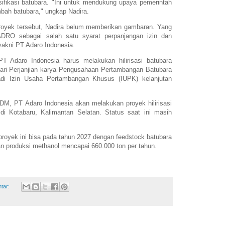
fikasi batubara. "Ini untuk mendukung upaya pemerintah
mbah batubara," ungkap Nadira.
proyek tersebut, Nadira belum memberikan gambaran. Yang
n ADRO sebagai salah satu syarat perpanjangan izin dan
yakni PT Adaro Indonesia.
T Adaro Indonesia harus melakukan hilirisasi batubara
dari Perjanjian karya Pengusahaan Pertambangan Batubara
di Izin Usaha Pertambangan Khusus (IUPK) kelanjutan
DM, PT Adaro Indonesia akan melakukan proyek hilirisasi
di Kotabaru, Kalimantan Selatan. Status saat ini masih
proyek ini bisa pada tahun 2027 dengan feedstock batubara
an produksi methanol mencapai 660.000 ton per tahun.
ntar: