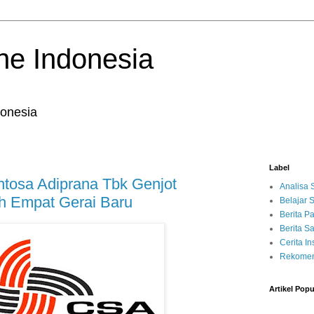
ne Indonesia
onesia
Label
tosa Adiprana Tbk Genjot
Analisa
 Empat Gerai Baru
Belajar
Berita P
Berita 
Cerita Ins
Rekomen
Artikel Popu