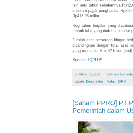
lain neto tahun sebelumnya Rp42,
sebelum pajak penghasilan Rp290,4
Rp413,96 miliar.
Rugi tahun berjalan yang diatribus
meraih laba yang diatribusikan ke 
Jumlah aset perseroan hingga per
dibandingkan dengan total aset p
yang mencapai Rp7,42 triliun.(end)
Sumber:
IQPLUS
on
Maret 31, 2021
Tidak ada komenta
Labels:
Berita Saham
,
Saham BIRD
[Saham PPRO] PT PP
Pemerintah dalam Us