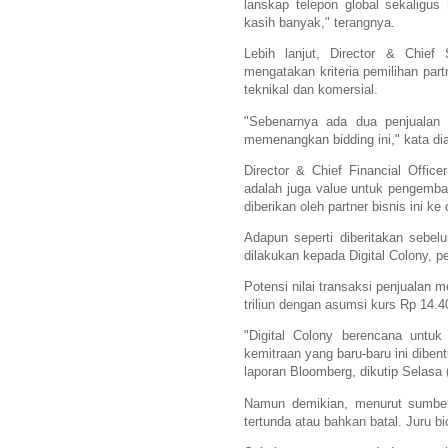
lanskap telepon global sekaligus 
kasih banyak," terangnya.
Lebih lanjut, Director & Chief 
mengatakan kriteria pemilihan part
teknikal dan komersial.
"Sebenarnya ada dua penjualan 
memenangkan bidding ini," kata d
Director & Chief Financial Offic
adalah juga value untuk pengemba
diberikan oleh partner bisnis ini 
Adapun seperti diberitakan sebel
dilakukan kepada Digital Colony, p
Potensi nilai transaksi penjualan 
triliun dengan asumsi kurs Rp 14.4
"Digital Colony berencana untuk
kemitraan yang baru-baru ini dibe
laporan Bloomberg, dikutip Selasa 
Namun demikian, menurut sumber
tertunda atau bahkan batal. Juru b