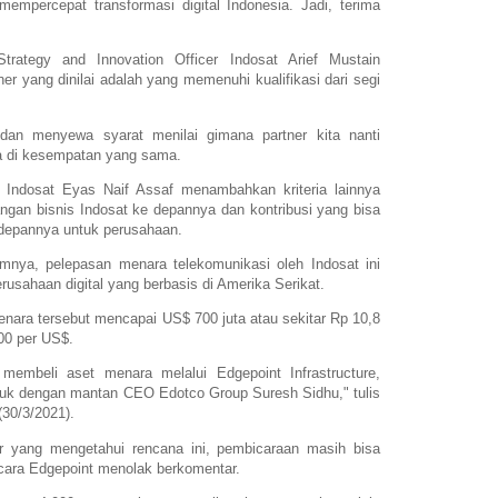
mempercepat transformasi digital Indonesia. Jadi, terima
Strategy and Innovation Officer Indosat Arief Mustain
ner yang dinilai adalah yang memenuhi kualifikasi dari segi
dan menyewa syarat menilai gimana partner kita nanti
ia di kesempatan yang sama.
er Indosat Eyas Naif Assaf menambahkan kriteria lainnya
ngan bisnis Indosat ke depannya dan kontribusi yang bisa
ke depannya untuk perusahaan.
umnya, pelepasan menara telekomunikasi oleh Indosat ini
erusahaan digital yang berbasis di Amerika Serikat.
menara tersebut mencapai US$ 700 juta atau sekitar Rp 10,8
00 per US$.
 membeli aset menara melalui Edgepoint Infrastructure,
ntuk dengan mantan CEO Edotco Group Suresh Sidhu," tulis
(30/3/2021).
 yang mengetahui rencana ini, pembicaraan masih bisa
icara Edgepoint menolak berkomentar.