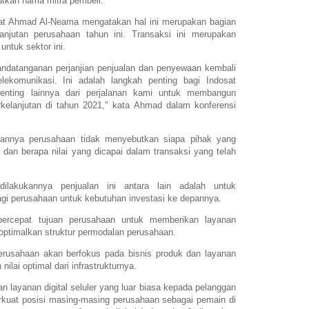
utkan nama mitra pembeli.
sat Ahmad Al-Neama mengatakan hal ini merupakan bagian
anjutan perusahaan tahun ini. Transaksi ini merupakan
untuk sektor ini.
ndatanganan perjanjian penjualan dan penyewaan kembali
lekomunikasi. Ini adalah langkah penting bagi Indosat
enting lainnya dari perjalanan kami untuk membangun
lanjutan di tahun 2021," kata Ahmad dalam konferensi
annya perusahaan tidak menyebutkan siapa pihak yang
an berapa nilai yang dicapai dalam transaksi yang telah
ilakukannya penjualan ini antara lain adalah untuk
gi perusahaan untuk kebutuhan investasi ke depannya.
percepat tujuan perusahaan untuk memberikan layanan
ptimalkan struktur permodalan perusahaan.
 perusahaan akan berfokus pada bisnis produk dan layanan
nilai optimal dari infrastrukturnya.
 layanan digital seluler yang luar biasa kepada pelanggan
kuat posisi masing-masing perusahaan sebagai pemain di