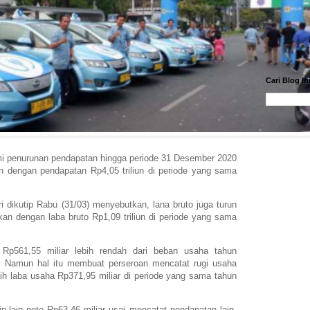
Cari Blog In
i penurunan pendapatan hingga periode 31 Desember 2020
an dengan pendapatan Rp4,05 triliun di periode yang sama
 dikutip Rabu (31/03) menyebutkan, lana bruto juga turun
kan dengan laba bruto Rp1,09 triliun di periode yang sama
Rp561,55 miliar lebih rendah dari beban usaha tahun
. Namun hal itu membuat perseroan mencatat rugi usaha
ih laba usaha Rp371,95 miliar di periode yang sama tahun
n-lain neto Rp63,46 miliar usai mencatat pendapatan lain-