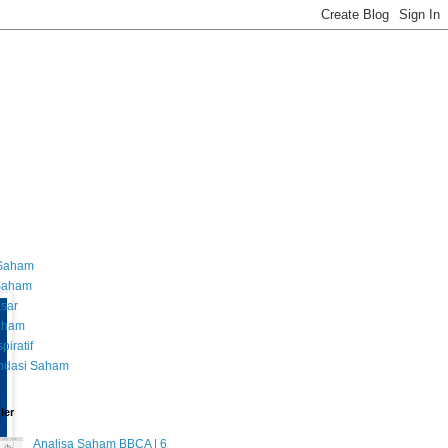
 Saham
 Saham
asar
Saham
piratif
dasi Saham
ler
Analisa Saham BBCA | 6