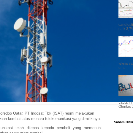
candlest
naik 3,7%
teknis y
untu...
Lautan T
Otoritas
Ooredoo Qatar, PT Indosat Tbk (ISAT) resmi melakukan
an kembali atas menara telekomunikasi yang dimilikinya.
Saham Onli
unikasi telah dilepas kepada pembeli yang memenuhi