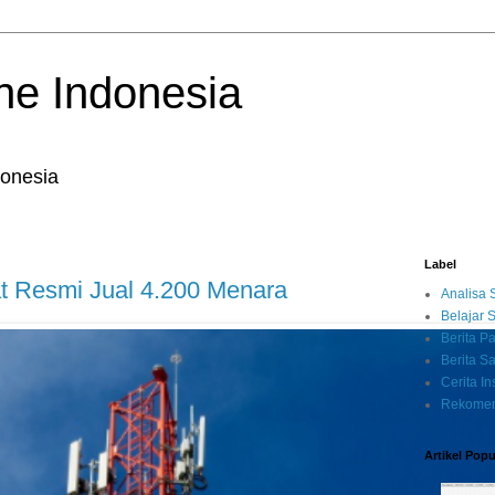
ne Indonesia
onesia
Label
t Resmi Jual 4.200 Menara
Analisa
Belajar
Berita P
Berita 
Cerita Ins
Rekomen
Artikel Popu