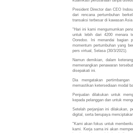
kualifikasi perusahaan tanpa diseb
President Director dan CEO Indo
dari rencana pertumbuhan berkel
transaksi terbesar di kawasan Asia 
"Hari ini kami mengumumkan pena
untuk lebih dari 4200 menara te
Ooredoo. Ini menandai bagian p
momentum pertumbuhan yang berke
pers virtual, Selasa (30/3/2021).
Namun demikian, dalam keterang
memenangkan penawaran tersebut d
disepakati ini.
Dia mengatakan pertimbangan d
memastikan ketersediaan modal ba
Penjualan dilakukan untuk mem
kepada pelanggan dan untuk mengo
Setelah perjanjian ini dilakukan,
digital, serta berupaya menciptakan 
"Kami akan fokus untuk memberikan
kami. Kerja sama ini akan memper