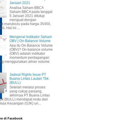
Januari 2021
Analisa Saham BBCA
Saham BBCA pada tanggal
5 Januari 2021 ditutup
menguat dengan
ick marubozu pada harga 35450,
%. Hal ini ...
Mengenal Indikator Saham
OBV | On-Balance Volume
Apa itu On-Balance Volume
(OBV)? On-balance volume
(OBV) adalah indikator
momentum perdagangan
ang menggunakan aliran volume
Jadwal Rights Issue PT
Buana Lintas Lautan Tbk
(BULL)
Setelah melalui proses
yang cukup panjang,
akhirnya PT Buana Lintas
bk (BULL) mendapat restu dari
 Jasa Keuangan (OJK) un...
ne di Facebook