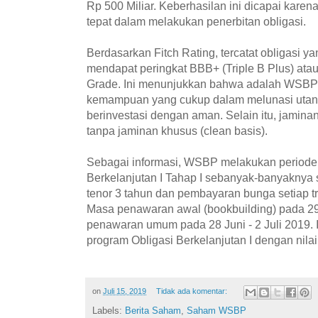
Rp 500 Miliar. Keberhasilan ini dicapai kare
tepat dalam melakukan penerbitan obligasi.
Berdasarkan Fitch Rating, tercatat obligasi y
mendapat peringkat BBB+ (Triple B Plus) ata
Grade. Ini menunjukkan bahwa adalah WSBP 
kemampuan yang cukup dalam melunasi utang
berinvestasi dengan aman. Selain itu, jamin
tanpa jaminan khusus (clean basis).
Sebagai informasi, WSBP melakukan periode
Berkelanjutan I Tahap I sebanyak-banyaknya 
tenor 3 tahun dan pembayaran bunga setiap tr
Masa penawaran awal (bookbuilding) pada 29
penawaran umum pada 28 Juni - 2 Juli 2019. 
program Obligasi Berkelanjutan I dengan nilai 
on
Juli 15, 2019
Tidak ada komentar:
Labels:
Berita Saham
,
Saham WSBP