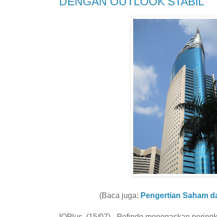
DENGAN OUTLOOK STABIL
(Baca juga:
Pengertian Saham d
IQPlus, (15/07) - Pefindo menegaskan perin