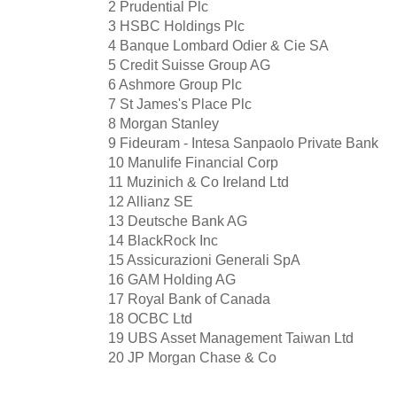
2
Prudential Plc
3
HSBC Holdings Plc
4
Banque Lombard Odier & Cie SA
5
Credit Suisse Group AG
6
Ashmore Group Plc
7
St James's Place Plc
8
Morgan Stanley
9
Fideuram - Intesa Sanpaolo Private Bank
10
Manulife Financial Corp
11
Muzinich & Co Ireland Ltd
12
Allianz SE
13
Deutsche Bank AG
14
BlackRock Inc
15
Assicurazioni Generali SpA
16
GAM Holding AG
17
Royal Bank of Canada
18
OCBC Ltd
19
UBS Asset Management Taiwan Ltd
20
JP Morgan Chase & Co