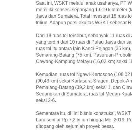
Saat ini, WSKT melalui anak usahanya, PT W
memiliki konsesi sepanjang 1.019 kilometer (km
Jawa dan Sumatera. Total investasi 18 ruas t
triliun. Adapun porsi ekuitas WSKT sebesar Rp 
Dari 18 ruas tol tersebut, sebanyak 11 ruas di
yang terdiri dari 10 ruas di Pulau Jawa dan s
ruas tol itu antara lain Kanci-Pejagan (35 km
Semarang-Batang (75 km), Pasuruan-Probolin
Cawang-Kampung Melayu (16,02 km) seksi 1
Kemudian, ruas tol Ngawi-Kertosono (108,02 
(90,43 km) seksi Kartasura-Sragen, Depok-Ant
Pemalang-Batang (39,2 km) seksi 1, dan Ciaw
Sedangkan di Sumatera, ruas tol Medan-Kuala
seksi 2-6.
Sementara itu, di lini bisnis konstruksi, WSK
baru senilai Rp 7,2 triliun hingga Mei 2019. P
ditopang oleh sejumlah proyek besar.