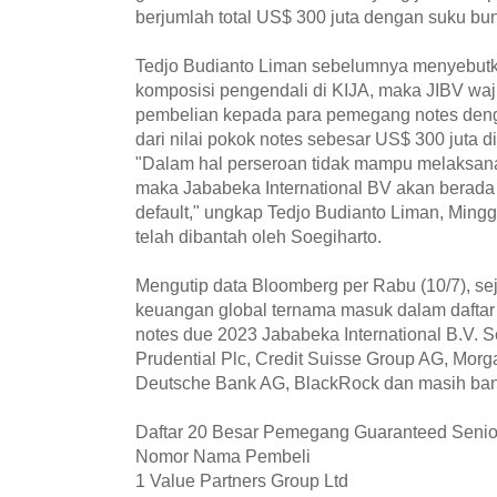
berjumlah total US$ 300 juta dengan suku bu
Tedjo Budianto Liman sebelumnya menyebutk
komposisi pengendali di KIJA, maka JIBV w
pembelian kepada para pemegang notes den
dari nilai pokok notes sebesar US$ 300 juta 
"Dalam hal perseroan tidak mampu melaksa
maka Jababeka International BV akan berada 
default," ungkap Tedjo Budianto Liman, Mingg
telah dibantah oleh Soegiharto.
Mengutip data Bloomberg per Rabu (10/7), s
keuangan global ternama masuk dalam dafta
notes due 2023 Jababeka International B.V. S
Prudential Plc, Credit Suisse Group AG, Morga
Deutsche Bank AG, BlackRock dan masih banyak
Daftar 20 Besar Pemegang Guaranteed Senio
Nomor
Nama Pembeli
1
Value Partners Group Ltd