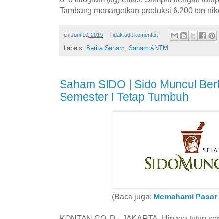
Tambang menargetkan produksi 6.200 ton nik
on
Juni 10, 2019
Tidak ada komentar:
Labels:
Berita Saham
,
Saham ANTM
Saham SIDO | Sido Muncul Berh
Semester I Tetap Tumbuh
(Baca juga:
Memahami Pasar 
KONTAN.CO.ID - JAKARTA. Hingga tutup semes