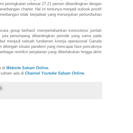
ami peningkatan sebesar 27,21 persen dibandingkan dengan
nerbangan charter. Hal ini tentunya menjadi outlook positif
penerbangan tidak berjadwal yang menunjukan pertumbuhan
cara group berhasil mempertahankan konsistensi jumlah
9 juta penumpang dibandingkan periode yang sama pada
sebut menjadi sebuah fundamen kinerja operasional Garuda
aan ditengah situasi pandemi yang mencapai fase puncaknya
berbagai restriksi perjalanan yang diberlakukan hingga akhir
a di
Website Saham Online.
i saham ada di
Channel Youtube Saham Online.