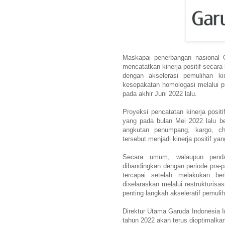
Maskapai penerbangan nasional 
mencatatkan kinerja positif secara
dengan akselerasi pemulihan k
kesepakatan homologasi melalui 
pada akhir Juni 2022 lalu.
Proyeksi pencatatan kinerja positi
yang pada bulan Mei 2022 lalu be
angkutan penumpang, kargo, ch
tersebut menjadi kinerja positif ya
Secara umum, walaupun penda
dibandingkan dengan periode pra-pa
tercapai setelah melakukan be
diselaraskan melalui restrukturi
penting langkah akseleratif pemuli
Direktur Utama Garuda Indonesia Ir
tahun 2022 akan terus dioptimalka