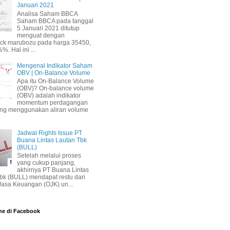
Januari 2021
Analisa Saham BBCA
Saham BBCA pada tanggal
5 Januari 2021 ditutup
menguat dengan
ick marubozu pada harga 35450,
%. Hal ini ...
Mengenal Indikator Saham
OBV | On-Balance Volume
Apa itu On-Balance Volume
(OBV)? On-balance volume
(OBV) adalah indikator
momentum perdagangan
ang menggunakan aliran volume
Jadwal Rights Issue PT
Buana Lintas Lautan Tbk
(BULL)
Setelah melalui proses
yang cukup panjang,
akhirnya PT Buana Lintas
bk (BULL) mendapat restu dari
 Jasa Keuangan (OJK) un...
ne di Facebook