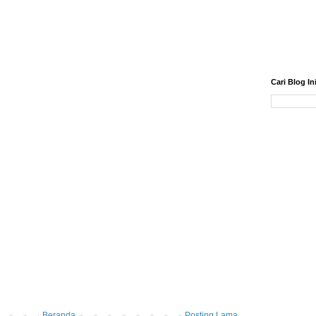
Cari Blog In
Beranda
Posting Lama