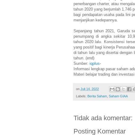
penerbangan charter, atau mengal
tahun 2020 yang berjumlah 1.746 pe
bagi pendapatan usaha pada lini 
menjanjikan kedepannya.
Sepanjang tahun 2021, Garuda se
penumpang di angka sekitar 10,
tahun 2020 lalu. Konsistensi ter
yang positif bagi kinerja Perusah
di tahun lalu yang disertai dengan 
tahun. (end)
Sumber:
iqplus
-
Informasi lengkap pasar saham ad
Materi belajar trading dan investas
on
Juli 14, 2022
Labels:
Berita Saham
,
Saham GIAA
Tidak ada komentar:
Posting Komentar