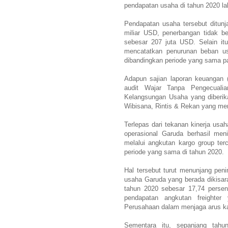
pendapatan usaha di tahun 2020 lal
Pendapatan usaha tersebut ditunj
miliar USD, penerbangan tidak b
sebesar 207 juta USD. Selain itu
mencatatkan penurunan beban us
dibandingkan periode yang sama pa
Adapun sajian laporan keuangan (
audit Wajar Tanpa Pengecualia
Kelangsungan Usaha yang diberika
Wibisana, Rintis & Rekan yang me
Terlepas dari tekanan kinerja usa
operasional Garuda berhasil meni
melalui angkutan kargo group ter
periode yang sama di tahun 2020.
Hal tersebut turut menunjang pen
usaha Garuda yang berada dikisar
tahun 2020 sebesar 17,74 persen
pendapatan angkutan freighter
Perusahaan dalam menjaga arus ka
Sementara itu, sepanjang tahu