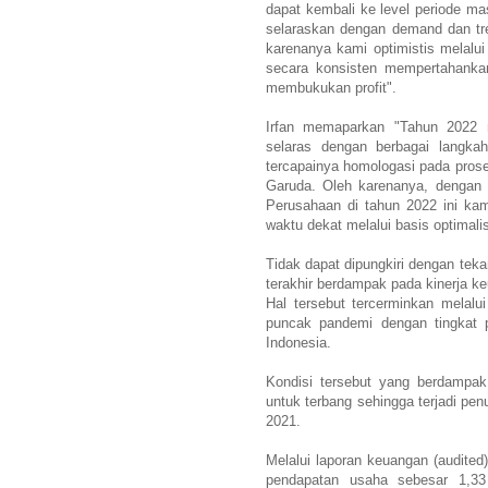
dapat kembali ke level periode m
selaraskan dengan demand dan tr
karenanya kami optimistis melal
secara konsisten mempertahankan
membukukan profit".
Irfan memaparkan "Tahun 2022 m
selaras dengan berbagai langkah
tercapainya homologasi pada prose
Garuda. Oleh karenanya, dengan 
Perusahaan di tahun 2022 ini kami
waktu dekat melalui basis optimalis
Tidak dapat dipungkiri dengan teka
terakhir berdampak pada kinerja k
Hal tersebut tercerminkan melalu
puncak pandemi dengan tingkat po
Indonesia.
Kondisi tersebut yang berdampak
untuk terbang sehingga terjadi pen
2021.
Melalui laporan keuangan (audite
pendapatan usaha sebesar 1,33