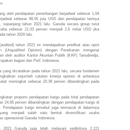
u.
ang oleh pendapatan penerbangan berjadwal sebesar 1,04
erjadwal sebesar 88,05 juta USD dan pendapatan lainnya
, sepanjang tahun 2021 lalu, Garuda secara group turut
aha sebesar 21,03 persen menjadi 2,6 miliar USD jika
da tahun 2020 lalu.
audited) tahun 2021 ini mendapatkan predikat atau opini
n (Unqualified Opinion) dengan Penekanan mengenai
n oleh auditor Kantor Akuntan Publik (KAP) Tanudiredja,
rupakan bagian dari PwC Indonesia.
ha yang dicatatkan pada tahun 2021 lalu, secara fundamen
ngkatkan sejumlah catatan kinerja operasi di antaranya
catat meningkat sebesar 20,38 persen dibandingkan pada
ingkatan proporsi pendapatan kargo pada total pendapatan
an 24,85 persen dibandingkan dengan pendapatan kargo di
. Pendapatan kargo tersebut juga termasuk di dalamnya
 yang menjadi salah satu bentuk diversifikasi usaha
s operasional Garuda Indonesia.
n 2021 Garuda juga telah melayani sedikitnya 2.221