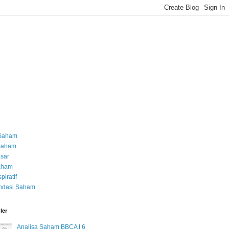
 Saham
 Saham
asar
Saham
piratif
dasi Saham
ler
Analisa Saham BBCA | 6