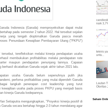
candlest
naik 3,7%
Garuda Indonesia (Garuda) memproyeksikan dapat mulai
 bertahap pada semester 2 tahun 2022. Hal tersebut sejalan
inerja yang tengah dioptimalkan Garuda pasca meraih
proses Penundaan Kewajiban Pembayaran Utang ("PKPU")
teknis y
f tersebut, terefleksikan melalui kinerja pendapatan usaha
untu...
rhasil membukukan profitabilitas melalui pendapatan rute
arter maupun pendapatan penunjang lainnya. Capaian
ng berhasil dicatatkan Garuda sejak akhir tahun 2021 lalu.
patan usaha Garuda belum sepenuhnya pulih jika
ndemi, perfoma profitabilitas yang mulai diperoleh Garuda
Lautan T
rbagai langkah penerapan cost leadership yang turut
Otoritas
sasi kewajiban usaha pada proses PKPU yang menjadi basis
han kinerja Garuda kedepannya.
Saham Onli
fan Setiaputra mengungkapkan, "Proyeksi kinerja positif di
n Garuda secara bertahap hingga 2-3 tahun mendatang agar