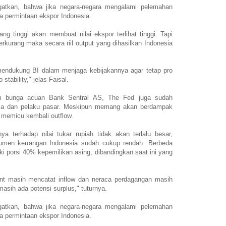
gatkan, bahwa jika negara-negara mengalami pelemahan
 permintaan ekspor Indonesia.
g tinggi akan membuat nilai ekspor terlihat tinggi. Tapi
rkurang maka secara riil output yang dihasilkan Indonesia
 mendukung BI dalam menjaga kebijakannya agar tetap pro
tability," jelas Faisal.
uku bunga acuan Bank Sentral AS, The Fed juga sudah
sia dan pelaku pasar. Meskipun memang akan berdampak
n memicu kembali outflow.
 terhadap nilai tukar rupiah tidak akan terlalu besar,
trumen keuangan Indonesia sudah cukup rendah. Berbeda
i porsi 40% kepemilikan asing, dibandingkan saat ini yang
tment masih mencatat inflow dan neraca perdagangan masih
masih ada potensi surplus," tuturnya.
gatkan, bahwa jika negara-negara mengalami pelemahan
 permintaan ekspor Indonesia.