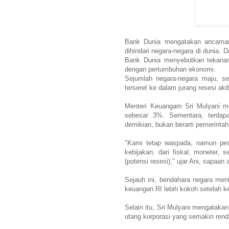
Bank Dunia mengatakan ancaman 
dihindari negara-negara di dunia.
Bank Dunia menyebutkan tekanan i
dengan pertumbuhan ekonomi.
Sejumlah negara-negara maju, sep
terseret ke dalam jurang resesi aki
Menteri Keuangam Sri Mulyani me
sebesar 3%. Sementara, terdapa
demikian, bukan berarti pemerintah 
"Kami tetap waspada, namun pe
kebijakan, dari fiskal, moneter, s
(potensi resesi)," ujar Ani, sapaan
Sejauh ini, bendahara negara meni
keuangan RI lebih kokoh setelah ke
Selain itu, Sri Mulyani mengatakan
utang korporasi yang semakin rend