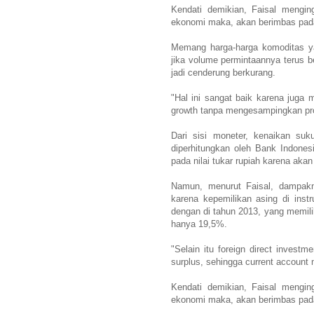
Kendati demikian, Faisal mengin
ekonomi maka, akan berimbas pada
Memang harga-harga komoditas yan
jika volume permintaannya terus be
jadi cenderung berkurang.
"Hal ini sangat baik karena juga
growth tanpa mengesampingkan pro s
Dari sisi moneter, kenaikan s
diperhitungkan oleh Bank Indone
pada nilai tukar rupiah karena aka
Namun, menurut Faisal, dampaknya
karena kepemilikan asing di ins
dengan di tahun 2013, yang memilik
hanya 19,5%.
"Selain itu foreign direct inves
surplus, sehingga current account 
Kendati demikian, Faisal mengin
ekonomi maka, akan berimbas pada