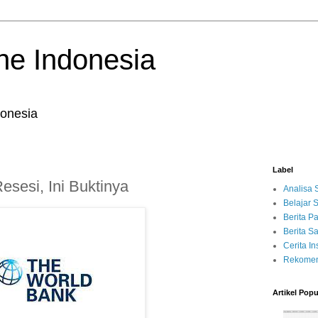
ne Indonesia
onesia
Label
esesi, Ini Buktinya
Analisa
Belajar
Berita P
Berita 
Cerita Ins
Rekomen
Artikel Popu