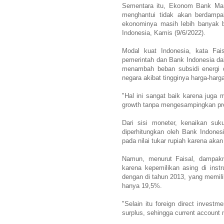
Sementara itu, Ekonom Bank Mand
menghantui tidak akan berdampak
ekonominya masih lebih banyak b
Indonesia, Kamis (9/6/2022).
Modal kuat Indonesia, kata Fai
pemerintah dan Bank Indonesia da
menambah beban subsidi energi d
negara akibat tingginya harga-harg
"Hal ini sangat baik karena juga
growth tanpa mengesampingkan pro s
Dari sisi moneter, kenaikan s
diperhitungkan oleh Bank Indone
pada nilai tukar rupiah karena aka
Namun, menurut Faisal, dampaknya
karena kepemilikan asing di ins
dengan di tahun 2013, yang memilik
hanya 19,5%.
"Selain itu foreign direct inves
surplus, sehingga current account 