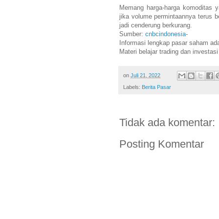
Memang harga-harga komoditas yan
jika volume permintaannya terus be
jadi cenderung berkurang.
Sumber:
cnbcindonesia
-
Informasi lengkap pasar saham ad
Materi belajar trading dan investas
on
Juli 21, 2022
Labels:
Berita Pasar
Tidak ada komentar:
Posting Komentar