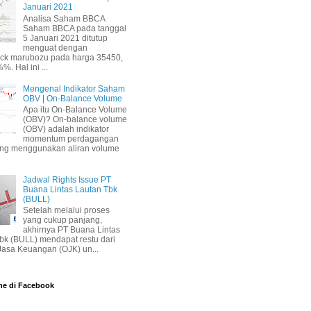
Januari 2021
Analisa Saham BBCA
Saham BBCA pada tanggal
5 Januari 2021 ditutup
menguat dengan
ick marubozu pada harga 35450,
%. Hal ini ...
Mengenal Indikator Saham
OBV | On-Balance Volume
Apa itu On-Balance Volume
(OBV)? On-balance volume
(OBV) adalah indikator
momentum perdagangan
ang menggunakan aliran volume
Jadwal Rights Issue PT
Buana Lintas Lautan Tbk
(BULL)
Setelah melalui proses
yang cukup panjang,
akhirnya PT Buana Lintas
bk (BULL) mendapat restu dari
 Jasa Keuangan (OJK) un...
ne di Facebook