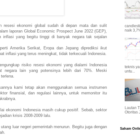
resesi ekonomi global sudah di depan mata dan sulit
candlest
naik 3,7%
 Dalam laporan Global Economic Prospect June 2022 (GEP),
nflasi yang begitu tinggi di banyak negara tak sejalan
erti Amerika Serikat, Eropa dan Jepang diprediksi ikut
bat inflasi yang terus meningkat, tidak terkecuali Indonesia.
ngungkap risiko resesi ekonomi yang dialami Indonesia
teknis y
t negara lain yang potensinya lebih dari 70%. Meski
untu...
terlena.
sannya kami tetap akan menggunakan semua instrumen
ektor finansial, dan regulasi lainnya, untuk memonitor itu
 akrabnya.
Lautan T
lai ekonomi Indonesia masih cukup positif. Sebab, sektor
Otoritas
jadian krisis 2008-2009 lalu.
 utang luar negeri pemerintah menurun. Begitu juga dengan
Saham Onli
ah.