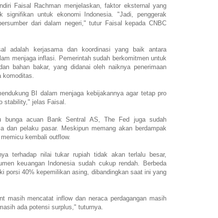
iri Faisal Rachman menjelaskan, faktor eksternal yang
 signifikan untuk ekonomi Indonesia. "Jadi, penggerak
ersumber dari dalam negeri," tutur Faisal kepada CNBC
sal adalah kerjasama dan koordinasi yang baik antara
lam menjaga inflasi. Pemerintah sudah berkomitmen untuk
an bahan bakar, yang didanai oleh naiknya penerimaan
a komoditas.
 mendukung BI dalam menjaga kebijakannya agar tetap pro
tability," jelas Faisal.
uku bunga acuan Bank Sentral AS, The Fed juga sudah
sia dan pelaku pasar. Meskipun memang akan berdampak
n memicu kembali outflow.
 terhadap nilai tukar rupiah tidak akan terlalu besar,
trumen keuangan Indonesia sudah cukup rendah. Berbeda
i porsi 40% kepemilikan asing, dibandingkan saat ini yang
tment masih mencatat inflow dan neraca perdagangan masih
masih ada potensi surplus," tuturnya.