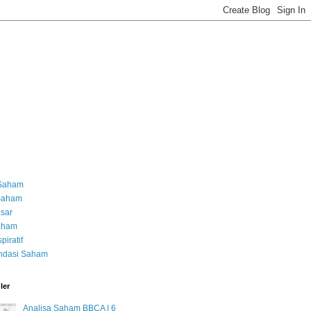
 Saham
 Saham
asar
Saham
piratif
dasi Saham
ler
Analisa Saham BBCA | 6