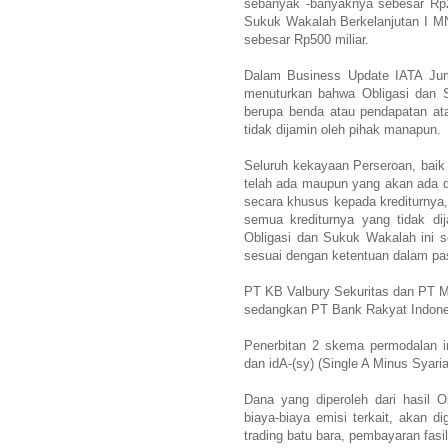
sebanyak -banyaknya sebesar Rp2
Sukuk Wakalah Berkelanjutan I M
sebesar Rp500 miliar.
Dalam Business Update IATA Juma
menuturkan bahwa Obligasi dan S
berupa benda atau pendapatan ata
tidak dijamin oleh pihak manapun.
Seluruh kekayaan Perseroan, baik
telah ada maupun yang akan ada di
secara khusus kepada krediturnya
semua krediturnya yang tidak di
Obligasi dan Sukuk Wakalah ini s
sesuai dengan ketentuan dalam pa
PT KB Valbury Sekuritas dan PT M
sedangkan PT Bank Rakyat Indonesi
Penerbitan 2 skema permodalan in
dan idA-(sy) (Single A Minus Syari
Dana yang diperoleh dari hasil O
biaya-biaya emisi terkait, akan 
trading batu bara, pembayaran fasi