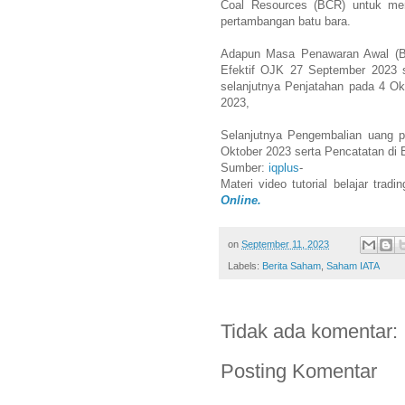
Coal Resources (BCR) untuk me
pertambangan batu bara.
Adapun Masa Penawaran Awal (Bo
Efektif OJK 27 September 2023
selanjutnya Penjatahan pada 4 Ok
2023,
Selanjutnya Pengembalian uang p
Oktober 2023 serta Pencatatan di B
Sumber:
iqplus
-
Materi video tutorial belajar trad
Online.
on
September 11, 2023
Labels:
Berita Saham
,
Saham IATA
Tidak ada komentar:
Posting Komentar