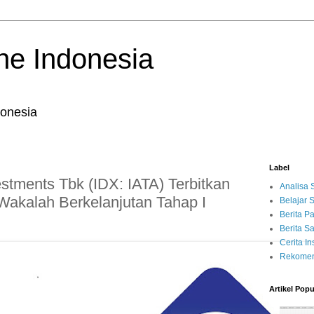
ne Indonesia
onesia
Label
tments Tbk (IDX: IATA) Terbitkan
Analisa
Wakalah Berkelanjutan Tahap I
Belajar
Berita P
Berita 
Cerita Ins
Rekomen
Artikel Popu