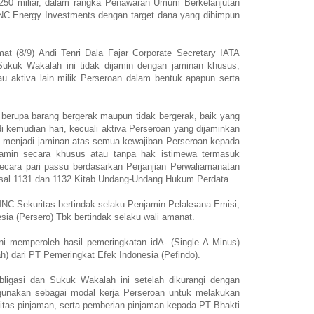
50 miliar, dalam rangka Penawaran Umum Berkelanjutan
NC Energy Investments dengan target dana yang dihimpun
t (8/9) Andi Tenri Dala Fajar Corporate Secretary IATA
ukuk Wakalah ini tidak dijamin dengan jaminan khusus,
u aktiva lain milik Perseroan dalam bentuk apapun serta
 berupa barang bergerak maupun tidak bergerak, baik yang
 kemudian hari, kecuali aktiva Perseroan yang dijaminkan
, menjadi jaminan atas semua kewajiban Perseroan kepada
jamin secara khusus atau tanpa hak istimewa termasuk
ecara pari passu berdasarkan Perjanjian Perwaliamanatan
sal 1131 dan 1132 Kitab Undang-Undang Hukum Perdata.
NC Sekuritas bertindak selaku Penjamin Pelaksana Emisi,
a (Persero) Tbk bertindak selaku wali amanat.
i memperoleh hasil pemeringkatan idA- (Single A Minus)
ah) dari PT Pemeringkat Efek Indonesia (Pefindo).
bligasi dan Sukuk Wakalah ini setelah dikurangi dengan
digunakan sebagai modal kerja Perseroan untuk melakukan
litas pinjaman, serta pemberian pinjaman kepada PT Bhakti