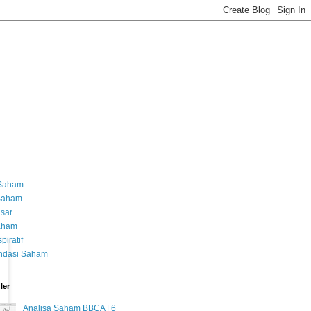
 Saham
 Saham
asar
Saham
piratif
dasi Saham
ler
Analisa Saham BBCA | 6