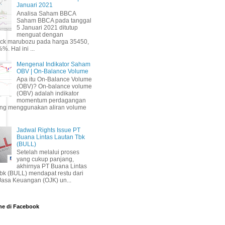
Januari 2021
Analisa Saham BBCA
Saham BBCA pada tanggal
5 Januari 2021 ditutup
menguat dengan
ick marubozu pada harga 35450,
%. Hal ini ...
Mengenal Indikator Saham
OBV | On-Balance Volume
Apa itu On-Balance Volume
(OBV)? On-balance volume
(OBV) adalah indikator
momentum perdagangan
ang menggunakan aliran volume
Jadwal Rights Issue PT
Buana Lintas Lautan Tbk
(BULL)
Setelah melalui proses
yang cukup panjang,
akhirnya PT Buana Lintas
bk (BULL) mendapat restu dari
 Jasa Keuangan (OJK) un...
ne di Facebook