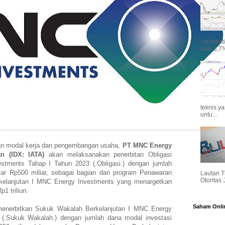
candlest
naik 3,7%
teknis y
untu...
an modal kerja dan pengembangan usaha,
PT MNC Energy
n (IDX: IATA)
akan melaksanakan penerbitan Obligasi
stments Tahap I Tahun 2023 (.Obligasi.) dengan jumlah
r Rp500 miliar, sebagai bagian dari program Penawaran
Lautan T
Otoritas
kelanjutan I MNC Energy Investments yang menargetkan
1 triliun.
Saham Onli
 menerbitkan Sukuk Wakalah Berkelanjutan I MNC Energy
(.Sukuk Wakalah.) dengan jumlah dana modal investasi