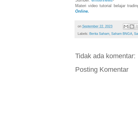
Sumber:
emitennews
-
Materi video tutorial belajar trad
Online.
on
September 22, 2023
Labels:
Berita Saham
,
Saham BNGA
,
Sa
Tidak ada komentar:
Posting Komentar