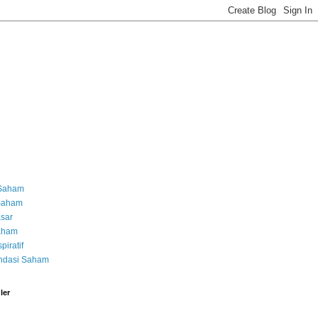
 Saham
 Saham
asar
Saham
piratif
dasi Saham
ler