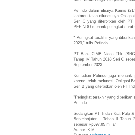
Pefindo dalam rilisnya Kamis (21
lantaran telah dilunasinya Oblig
Seri C yang diterbitkan oleh 
PEFINDO menarik peringkat surat u
" Peringkat terakhir yang diberik
2023," tulis Pefindo.
PT Bank CIMB Niaga Tbk. (BNGA)
Tahap IV Tahun 2018 Seri C sebes
September 2023.
Kemudian Pefindo juga menarik 
karena telah melunasi Obligasi Be
Seri B yang diterbitkan oleh PT I
"Peringkat terakhir yang diberikan 
Pefindo.
Sedangkan PT. Indah Kiat Pulp &
Berkelanjutan I Tahap II Tahun 
sebesar Rp597,85 miliar.
Author: K M