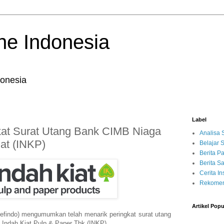
ne Indonesia
onesia
Label
gkat Surat Utang Bank CIMB Niaga
Analisa
at (INKP)
Belajar
Berita P
Berita 
Cerita Ins
Rekomen
Artikel Popu
efindo) mengumumkan telah menarik peringkat surat utang
Indah Kiat Pulp & Paper Tbk (INKP).